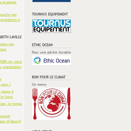
a stratégie
TOURNUS EQUIPEMENT
muscle son
ingrédients à
ABETH LAVILLE
 dans nos
ETHIC OCEAN
ions
Pour une pêche durable
 100% de votre
es planétaires
BON POUR LE CLIMAT
e
 paru !
Un menu
n passe à
 le futur
tion, le temps
vouloir
aut (d’abord)