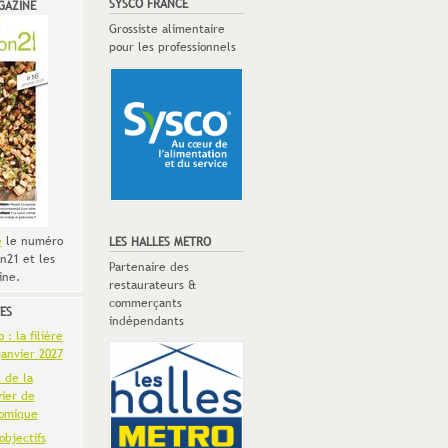
SYSCO FRANCE
GAZINE
Grossiste alimentaire
pour les professionnels
e
le numéro
LES HALLES METRO
n21 et les
Partenaire des
ine.
restaurateurs &
commerçants
ES
indépendants
: la filière
anvier 2027
t de la
vier de
omique
objectifs