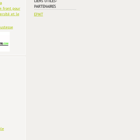
LIENS UTILES-
la
PARTENAIRES
e front pour
ersité et le
EPMT
bustesse
le