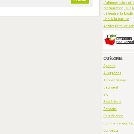
L’alimentation et 
restauration, sur l
défendre la biodiv
lien à la nature
Antifragilité et ro
CATÉGORIES
Agenda
Allergènes
Apprentissage
Bâtiment
Bio
Biodéchets
Boissons
Certification
Commerce équitab
Concepts