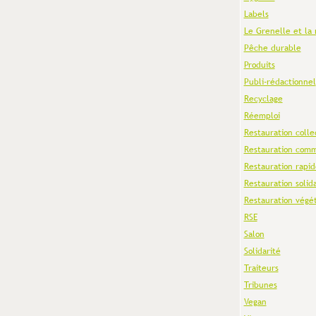
Labels
Le Grenelle et la 
Pêche durable
Produits
Publi-rédactionnel
Recyclage
Réemploi
Restauration colle
Restauration comm
Restauration rapid
Restauration solid
Restauration végé
RSE
Salon
Solidarité
Traiteurs
Tribunes
Vegan