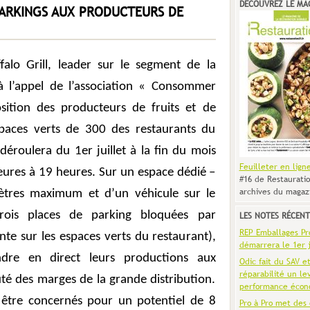
DÉCOUVREZ LE MA
PARKINGS AUX PRODUCTEURS DE
falo Grill, leader sur le segment de la
à l’appel de l’association « Consommer
sition des producteurs de fruits et de
spaces verts de 300 des restaurants du
déroulera du 1er juillet à la fin du mois
Feuilleter en lign
heures à 19 heures. Sur un espace dédié –
#16 de Restauratio
archives du magaz
ètres maximum et d’un véhicule sur le
rois places de parking bloquées par
LES NOTES RÉCENT
REP Emballages Pro 
nte sur les espaces verts du restaurant),
démarrera le 1er j
ndre en direct leurs productions aux
Odic fait du SAV e
réparabilité un le
é des marges de la grande distribution.
performance écon
être concernés pour un potentiel de 8
Pro à Pro met des 