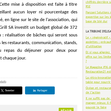
chiffrés derrière s
tte mise à disposition est faite à titre
RSE
ueillant aucun loyer ni pourcentage des
Panzani Solutions 
expertise sur les 
en ligne sur le site de l’association, qui
base de blé dur
rill SA investit un budget global de 372
LA TRIBUNE D'ELIS
 : réalisation de bâches qui seront sous
Le « régénératif »
assiettes : précaut
s les restaurants, communication, stands,
d’utilisation
 du repas du déjeuner pour deux pour
Et si vous aligniez
offre sur les limit
t chaque jour.
?
Le Magazine #16 d
Restauration21 est
La rétro-innovatio
oduits
table pour nourrir
Océan et restaura
Tweeter
Partager
de l’action
Il ne suffit pas de 
manger mieux: il f
pouvoir le faire
RÉAGIR