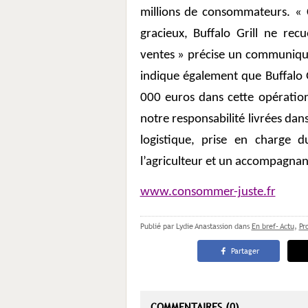
millions de consommateurs. « Ce
gracieux, Buffalo Grill ne rec
ventes » précise un communiqué, 
indique également que Buffalo G
000 euros dans cette opération
notre responsabilité livrées dan
logistique, prise en charge
l’agriculteur et un accompagnan
www.consommer-juste.fr
Publié par Lydie Anastassion
dans
En bref- Actu
,
Pr
Partager
COMMENTAIRES (0)