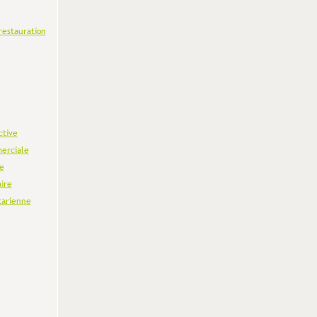
restauration
ctive
erciale
e
aire
tarienne