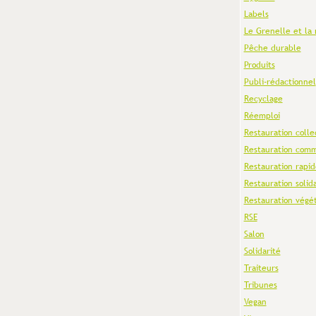
Labels
Le Grenelle et la 
Pêche durable
Produits
Publi-rédactionnel
Recyclage
Réemploi
Restauration colle
Restauration comm
Restauration rapid
Restauration solid
Restauration végé
RSE
Salon
Solidarité
Traiteurs
Tribunes
Vegan