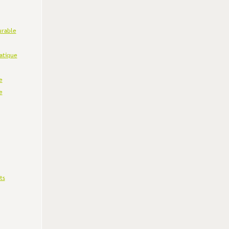
rable
atique
e
e
ts