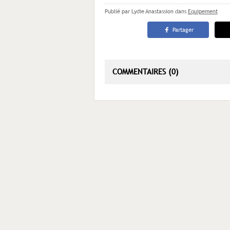
Publié par Lydie Anastassion
dans
Equipement
Partager
COMMENTAIRES (0)