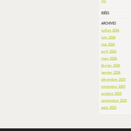
Vin
IDÉES
ARCHIVES
juillet 2026
juin 2026
mai 2026
avril 2026
mars 2026
février 2026
janvier 2026
décembre 2025
novembre 2025
octobre 2025
septembre 2025
août 2025