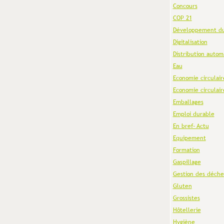
Concours
COP 21
Développement du
Digitalisation
Distribution autom
Eau
Economie circulair
Economie circulair
Emballages
Emploi durable
En bref- Actu
Equipement
Formation
Gaspillage
Gestion des déche
Gluten
Grossistes
Hôtellerie
Hygiène