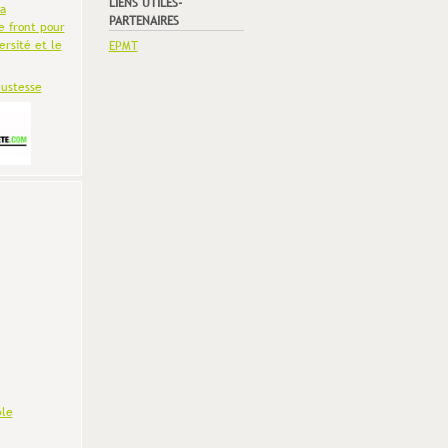
LIENS UTILES-
la
PARTENAIRES
e front pour
ersité et le
EPMT
bustesse
le