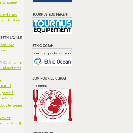
a stratégie
TOURNUS EQUIPEMENT
muscle son
ingrédients à
ABETH LAVILLE
 dans nos
ETHIC OCEAN
ions
Pour une pêche durable
 100% de votre
es planétaires
BON POUR LE CLIMAT
e
 paru !
Un menu
n passe à
 le futur
tion, le temps
vouloir
aut (d’abord)