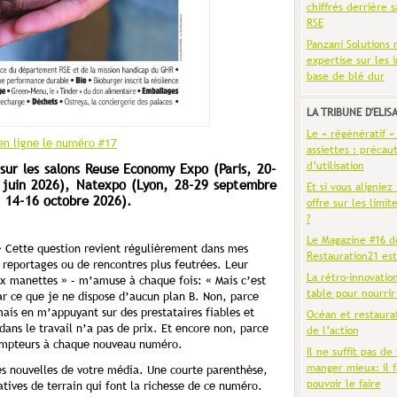
chiffrés derrière s
RSE
Panzani Solutions 
expertise sur les 
base de blé dur
LA TRIBUNE D'ELIS
Le « régénératif »
 en ligne le numéro #17
assiettes : précaut
d’utilisation
sur les salons Reuse Economy Expo (Paris, 20-
7 juin 2026), Natexpo (Lyon, 28-29 septembre
Et si vous aligniez
, 14-16 octobre 2026).
offre sur les limit
?
Le Magazine #16 d
» Cette question revient régulièrement dans mes
Restauration21 est
 reportages ou de rencontres plus feutrées. Leur
La rétro-innovatio
ux manettes » – m’amuse à chaque fois: « Mais c’est
table pour nourrir
r ce que je ne dispose d’aucun plan B. Non, parce
mais en m’appuyant sur des prestataires fiables et
Océan et restaura
ns le travail n’a pas de prix. Et encore non, parce
de l’action
compteurs à chaque nouveau numéro.
Il ne suffit pas de 
manger mieux: il f
es nouvelles de votre média. Une courte parenthèse,
pouvoir le faire
atives de terrain qui font la richesse de ce numéro.