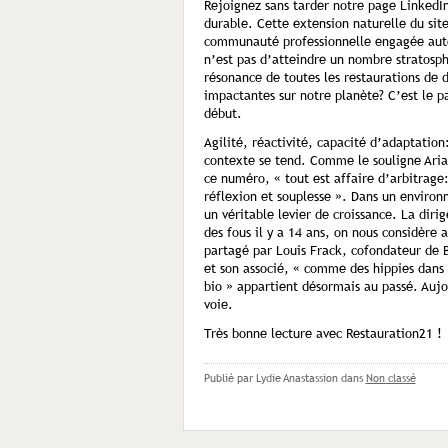
Rejoignez sans tarder notre page LinkedI
durable. Cette extension naturelle du sit
communauté professionnelle engagée auto
n’est pas d’atteindre un nombre stratosp
résonance de toutes les restaurations de 
impactantes sur notre planète? C’est le pa
début.
Agilité, réactivité, capacité d’adaptation
contexte se tend. Comme le souligne Aria
ce numéro, « tout est affaire d’arbitrage
réflexion et souplesse ». Dans un enviro
un véritable levier de croissance. La dir
des fous il y a 14 ans, on nous considère
partagé par Louis Frack, cofondateur de Bi
et son associé, « comme des hippies dans 
bio » appartient désormais au passé. Aujo
voie.
Très bonne lecture avec Restauration21 !
Publié par Lydie Anastassion
dans
Non classé