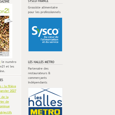
SYSCO FRANCE
GAZINE
Grossiste alimentaire
pour les professionnels
e
le numéro
LES HALLES METRO
n21 et les
Partenaire des
ine.
restaurateurs &
commerçants
ES
indépendants
: la filière
anvier 2027
t de la
vier de
omique
objectifs