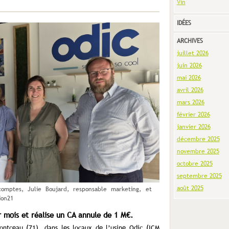
Vin
IDÉES
ARCHIVES
juillet 2026
juin 2026
mai 2026
avril 2026
mars 2026
février 2026
janvier 2026
décembre 2025
novembre 2025
octobre 2025
septembre 2025
août 2025
comptes, Julie Boujard, responsable marketing, et
ion21
r mois et réalise un CA annule de 1 M€.
ntceau (71), dans les locaux de l’usine Odic (ICM