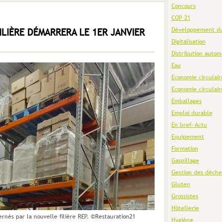
Concours
COP 21
Développement du
ILIÈRE DÉMARRERA LE 1ER JANVIER
Digitalisation
Distribution autom
Eau
Economie circulair
Economie circulair
Emballages
Emploi durable
En bref- Actu
Equipement
Formation
Gaspillage
Gestion des déche
Gluten
Grossistes
Hôtellerie
nés par la nouvelle filière REP. ©Restauration21
Hygiène