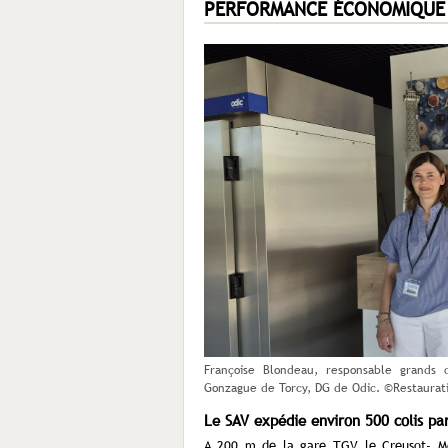
PERFORMANCE ÉCONOMIQUE
Françoise Blondeau, responsable grands 
Gonzague de Torcy, DG de Odic. ©Restaurat
Le SAV expédie environ 500 colis pa
A 200 m de la gare TGV le Creusot- Mo