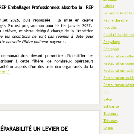
Labels
 REP Emballages Professionnels absorbe la REP
Le Grenelle et la 
illet 2026, puis repoussée, la mise en œuvre
Pêche durable
lages Pro est programmée pour le 1
er
janvier 2027.
Produits
Lefèvre, ministre délégué chargé de la Transition
Publi-rédactionnel
 les conditions ne sont pas réunies à date pour
te nouvelle filière pollueur-payeur
».
Recyclage
Réemploi
communautaires devant permettre d’identifier les
Restauration colle
tribuer à cette filière, de nombreux opérateurs
Restauration comm
’adhérer auprès d’un des trois éco-organismes de la
Restauration rapid
uite…)
Restauration solid
Restauration végé
RSE
Salon
Solidarité
Traiteurs
Tribunes
RÉPARABILITÉ UN LEVIER DE
Vegan