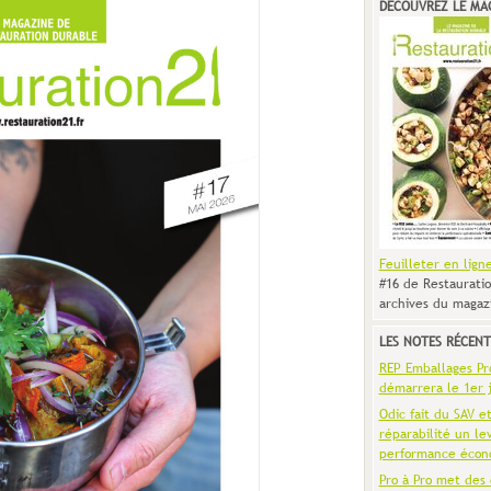
DÉCOUVREZ LE MA
Feuilleter en lign
#16 de Restauratio
archives du magaz
LES NOTES RÉCENT
REP Emballages Pro 
démarrera le 1er j
Odic fait du SAV e
réparabilité un le
performance écon
Pro à Pro met des 