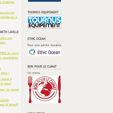
a stratégie
TOURNUS EQUIPEMENT
muscle son
ingrédients à
ABETH LAVILLE
 dans nos
ETHIC OCEAN
ions
Pour une pêche durable
 100% de votre
es planétaires
BON POUR LE CLIMAT
e
 paru !
Un menu
n passe à
 le futur
tion, le temps
vouloir
aut (d’abord)