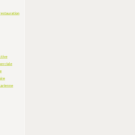
restauration
ctive
erciale
e
aire
tarienne