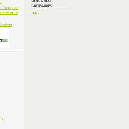
LIENS UTILES-
la
PARTENAIRES
e front pour
ersité et le
EPMT
bustesse
le