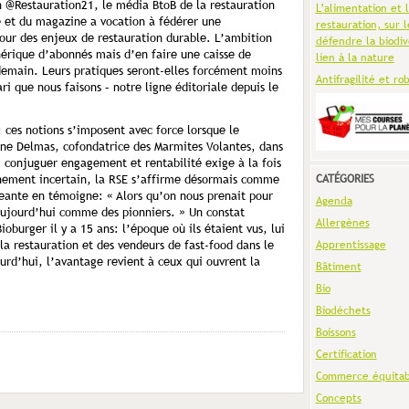
n @Restauration21, le média BtoB de la restauration
L’alimentation et 
e et du magazine a vocation à fédérer une
restauration, sur l
ur des enjeux de restauration durable. L’ambition
défendre la biodiv
hérique d’abonnés mais d’en faire une caisse de
lien à la nature
demain. Leurs pratiques seront-elles forcément moins
Antifragilité et ro
ri que nous faisons – notre ligne éditoriale depuis le
: ces notions s’imposent avec force lorsque le
ne Delmas, cofondatrice des Marmites Volantes, dans
: conjuguer engagement et rentabilité exige à la fois
nnement incertain, la RSE s’affirme désormais comme
CATÉGORIES
igeante en témoigne: « Alors qu’on nous prenait pour
Agenda
 aujourd’hui comme des pionniers. » Un constat
Allergènes
oburger il y a 15 ans: l’époque où ils étaient vus, lui
la restauration et des vendeurs de fast-food dans le
Apprentissage
urd’hui, l’avantage revient à ceux qui ouvrent la
Bâtiment
Bio
Biodéchets
Boissons
Certification
Commerce équitab
Concepts