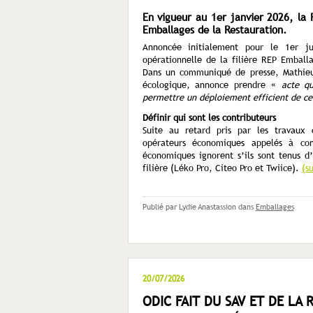
En vigueur au 1er janvier 2026, la
Emballages de la Restauration.
Annoncée initialement pour le 1
er
ju
opérationnelle de la filière REP Embal
Dans un communiqué de presse, Mathieu 
écologique, annonce prendre «
acte que
permettre un déploiement efficient de cet
Définir qui sont les contributeurs
Suite au retard pris par les travaux 
opérateurs économiques appelés à con
économiques ignorent s’ils sont tenus d
filière (Léko Pro, Citeo Pro et Twiice).
(s
Publié par Lydie Anastassion
dans
Emballages
20/07/2026
ODIC FAIT DU SAV ET DE LA 