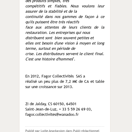
des produits simples, très
compétitifs et fiables. Nous voulons leur
assurer de la stabilité et de la
continuité dans nos gammes de façon à ce
qu'ils puissent être très réactifs
face aux attentes de leurs clients de la
restauration. Les entreprises qui nous
distribuent sont bien souvent petites et
elles ont besoin d'une vision à moyen et long
terme, surtout en période de
crise. Les distributeurs servent le client final.
C'est une histoire d'hommes
".
En 2012, Fagor Collectivités SAS a
réalisé un peu plus de 7,2 M€ de CA et table
sur une croissance sur 2013.
ZI de Jalday, CS 60150, 64501
Saint-Jean-de-Luz, + 33 5 59 26 69 03,
fagor.collectivites@wanadoo.fr
Publié par Lydie Anastassion
dans
Publi-rédactionnel