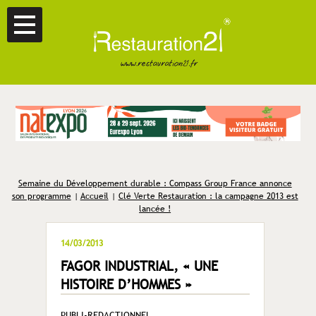
Semaine du Développement durable : Compass Group France annonce
son programme
|
Accueil
|
Clé Verte Restauration : la campagne 2013 est
lancée !
14/03/2013
FAGOR INDUSTRIAL, « UNE
HISTOIRE D’HOMMES »
PUBLI-REDACTIONNEL