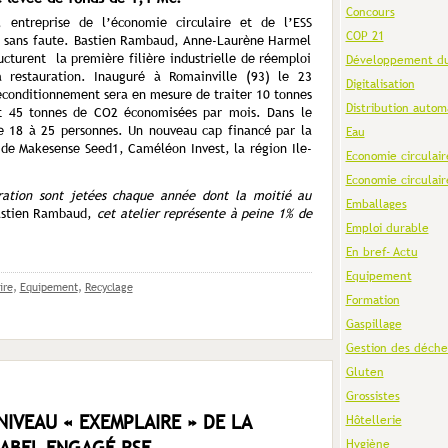
Concours
 entreprise de l’économie circulaire et de l’ESS
COP 21
un sans faute. Bastien Rambaud, Anne-Laurène Harmel
ucturent la première filière industrielle de réemploi
Développement du
 restauration. Inauguré à Romainville (93) le 23
Digitalisation
conditionnement sera en mesure de traiter 10 tonnes
Distribution autom
it 45 tonnes de CO2 économisées par mois. Dans le
 18 à 25 personnes. Un nouveau cap financé par la
Eau
 de Makesense Seed1, Caméléon Invest, la région Ile-
Economie circulair
Economie circulair
ration sont jetées chaque année dont la moitié au
Emballages
Bastien Rambaud,
cet atelier représente à peine 1% de
Emploi durable
En bref- Actu
Equipement
ire
,
Equipement
,
Recyclage
Formation
Gaspillage
Gestion des déche
Gluten
Grossistes
IVEAU « EXEMPLAIRE » DE LA
Hôtellerie
LABEL ENGAGÉ RSE
Hygiène