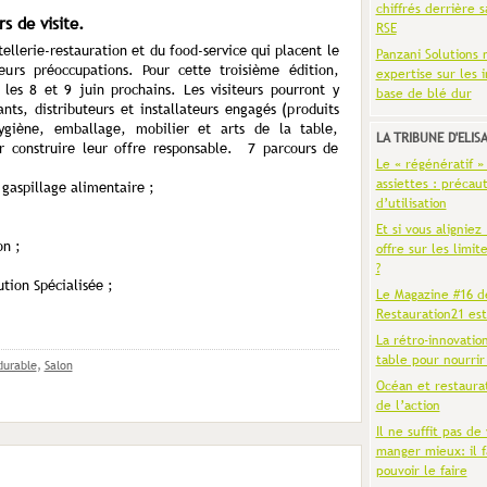
chiffrés derrière s
s de visite.
RSE
ellerie-restauration et du food-service qui placent le
Panzani Solutions 
urs préoccupations. Pour cette troisième édition,
expertise sur les 
es 8 et 9 juin prochains. Les visiteurs pourront y
base de blé dur
nts, distributeurs et installateurs engagés (produits
hygiène, emballage, mobilier et arts de la table,
LA TRIBUNE D'ELIS
r construire leur offre responsable. 7 parcours de
Le « régénératif »
assiettes : précaut
 gaspillage alimentaire ;
d’utilisation
Et si vous aligniez
on ;
offre sur les limit
?
tion Spécialisée ;
Le Magazine #16 d
Restauration21 est
La rétro-innovatio
table pour nourrir
durable
,
Salon
Océan et restaura
de l’action
Il ne suffit pas de 
manger mieux: il f
pouvoir le faire