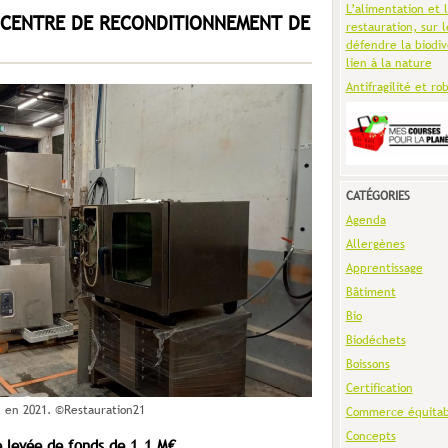
L’alimentation et 
R CENTRE DE RECONDITIONNEMENT DE
restauration, sur l
défendre la biodiv
lien à la nature
Antifragilité et ro
CATÉGORIES
Agenda
Allergènes
Apprentissage
Bâtiment
Bio
Biodéchets
Boissons
Certification
l en 2021. ©Restauration21
Commerce équitab
Concepts
 levée de fonds de 1,1 M€.