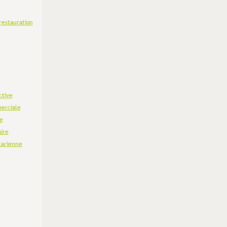
restauration
ctive
erciale
e
aire
tarienne