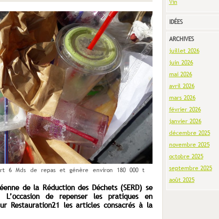
Vin
IDÉES
ARCHIVES
juillet 2026
juin 2026
mai 2026
avril 2026
mars 2026
février 2026
janvier 2026
décembre 2025
novembre 2025
octobre 2025
septembre 2025
sert 6 Mds de repas et génère environ 180 000 t
août 2025
éenne de la Réduction des Déchets (SERD) se
L’occasion de repenser les pratiques en
sur Restauration21 les articles consacrés à la