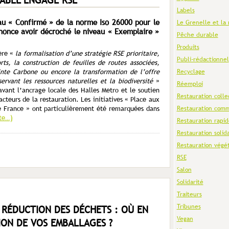
Labels
eau « Confirmé » de la norme Iso 26000 pour le
Le Grenelle et la 
once avoir décroché le niveau « Exemplaire »
Pêche durable
Produits
ière «
la formalisation d’une stratégie RSE prioritaire,
Publi-rédactionnel
rts, la construction de feuilles de routes associées,
te Carbone ou encore la transformation de l’offre
Recyclage
ervant les ressources naturelles et la biodiversité
»
Réemploi
avant l’ancrage locale des Halles Metro et le soutien
Restauration colle
acteurs de la restauration. Les initiatives « Place aux
e France » ont particulièrement été remarquées dans
Restauration comm
ite…)
Restauration rapid
Restauration solid
Restauration végé
RSE
Salon
Solidarité
Traiteurs
Tribunes
 RÉDUCTION DES DÉCHETS : OÙ EN
Vegan
ION DE VOS EMBALLAGES ?