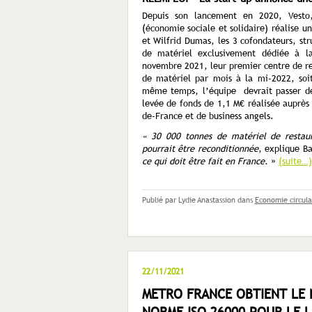
Depuis son lancement en 2020, Vesto,
(économie sociale et solidaire) réalise 
et Wilfrid Dumas, les 3 cofondateurs, str
de matériel exclusivement dédiée à la
novembre 2021, leur premier centre de re
de matériel par mois à la mi-2022, so
même temps, l’équipe devrait passer de
levée de fonds de 1,1 M€ réalisée auprès
de-France et de business angels.
« 30 000 tonnes de matériel de restau
pourrait être reconditionnée
, explique 
ce qui doit être fait en France.
»
(suite…)
Publié par Lydie Anastassion
dans
Economie circula
22/11/2021
METRO FRANCE OBTIENT LE N
NORME ISO 26000 POUR LE 