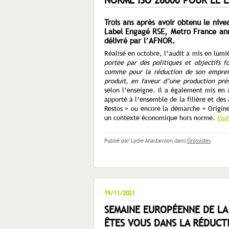
Trois ans après avoir obtenu le niv
Label Engagé RSE, Metro France ann
délivré par l’AFNOR.
Réalisé en octobre, l’audit a mis en lum
portée par des politiques et objectifs fo
comme pour la réduction de son emprein
produit, en faveur d’une production prés
selon l’enseigne. Il a également mis en 
apporté à l’ensemble de la filière et des 
Restos » ou encore la démarche « Origin
un contexte économique hors norme.
(su
Publié par Lydie Anastassion
dans
Grossistes
19/11/2021
SEMAINE EUROPÉENNE DE LA
ÊTES VOUS DANS LA RÉDUCT