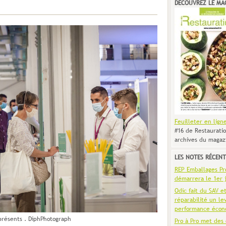
DÉCOUVREZ LE MA
Feuilleter en lign
#16 de Restauratio
archives du magaz
LES NOTES RÉCENT
REP Emballages Pro 
démarrera le 1er j
Odic fait du SAV e
réparabilité un le
performance écon
présents . DiphPhotograph
Pro à Pro met des 