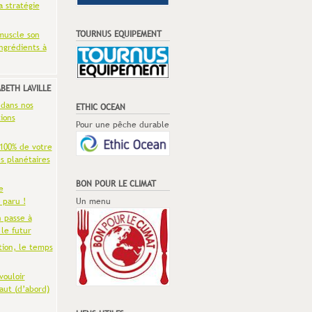
a stratégie
TOURNUS EQUIPEMENT
muscle son
ingrédients à
ABETH LAVILLE
 dans nos
ETHIC OCEAN
ions
Pour une pêche durable
 100% de votre
es planétaires
BON POUR LE CLIMAT
e
 paru !
Un menu
n passe à
 le futur
tion, le temps
vouloir
aut (d’abord)