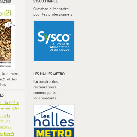
SYSCO FRANCE
GAZINE
Grossiste alimentaire
pour les professionnels
e
le numéro
LES HALLES METRO
n21 et les
Partenaire des
ine.
restaurateurs &
commerçants
ES
indépendants
: la filière
anvier 2027
t de la
vier de
omique
objectifs