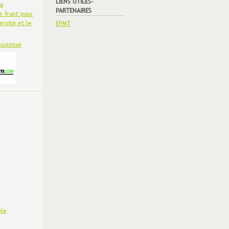
LIENS UTILES-
la
PARTENAIRES
e front pour
ersité et le
EPMT
bustesse
le