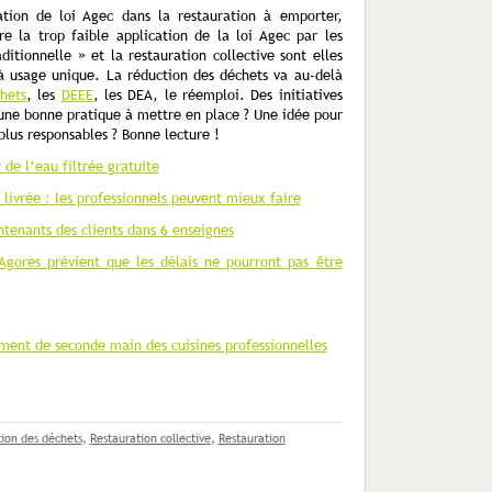
ation de loi Agec dans la restauration à emporter,
re la trop faible application de la loi Agec par les
ditionnelle » et la restauration collective sont elles
 à usage unique. La réduction des déchets va au-delà
hets
, les
DEEE
, les DEA, le réemploi. Des initiatives
ne bonne pratique à mettre en place ? Une idée pour
plus responsables ? Bonne lecture !
de l’eau filtrée gratuite
livrée : les professionnels peuvent mieux faire
tenants des clients dans 6 enseignes
Agores prévient que les délais ne pourront pas être
ment de seconde main des cuisines professionnelles
ion des déchets
,
Restauration collective
,
Restauration