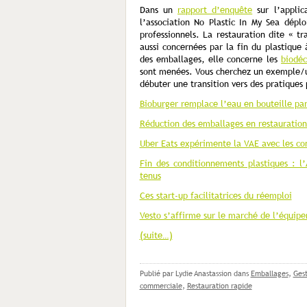
Dans un
rapport d’enquête
sur l’applic
l’association No Plastic In My Sea déplo
professionnels. La restauration dite « tra
aussi concernées par la fin du plastique
des emballages, elle concerne les
biodéc
sont menées. Vous cherchez un exemple/u
débuter une transition vers des pratiques 
Bioburger remplace l’eau en bouteille par 
Réduction des emballages en restauration 
Uber Eats expérimente la VAE avec les con
Fin des conditionnements plastiques : l’
tenus
Ces start-up facilitatrices du réemploi
Vesto s’affirme sur le marché de l’équipe
(suite…)
Publié par Lydie Anastassion
dans
Emballages
,
Gest
commerciale
,
Restauration rapide