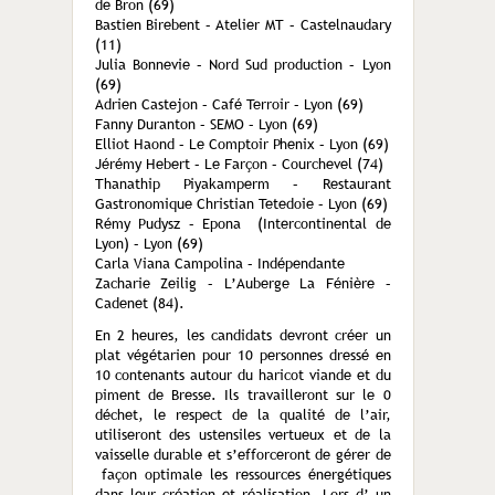
de Bron (69)
Bastien Birebent – Atelier MT – Castelnaudary
(11)
Julia Bonnevie – Nord Sud production – Lyon
(69)
Adrien Castejon – Café Terroir – Lyon (69)
Fanny Duranton – SEMO – Lyon (69)
Elliot Haond – Le Comptoir Phenix – Lyon (69)
Jérémy Hebert – Le Farçon – Courchevel (74)
Thanathip Piyakamperm – Restaurant
Gastronomique Christian Tetedoie – Lyon (69)
Rémy Pudysz – Epona (Intercontinental de
Lyon) – Lyon (69)
Carla Viana Campolina – Indépendante
Zacharie Zeilig – L’Auberge La Fénière –
Cadenet (84).
En 2 heures, les candidats devront créer un
plat végétarien pour 10 personnes dressé en
10 contenants autour du haricot viande et du
piment de Bresse. Ils travailleront sur le 0
déchet, le respect de la qualité de l’air,
utiliseront des ustensiles vertueux et de la
vaisselle durable et s’efforceront de gérer de
façon optimale les ressources énergétiques
dans leur création et réalisation. Lors d’ un