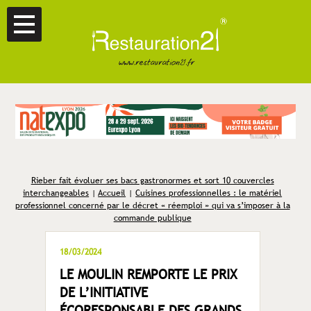
Rieber fait évoluer ses bacs gastronormes et sort 10 couvercles
interchangeables
|
Accueil
|
Cuisines professionnelles : le matériel
professionnel concerné par le décret « réemploi » qui va s’imposer à la
commande publique
18/03/2024
LE MOULIN REMPORTE LE PRIX
DE L’INITIATIVE
ÉCORESPONSABLE DES GRANDS