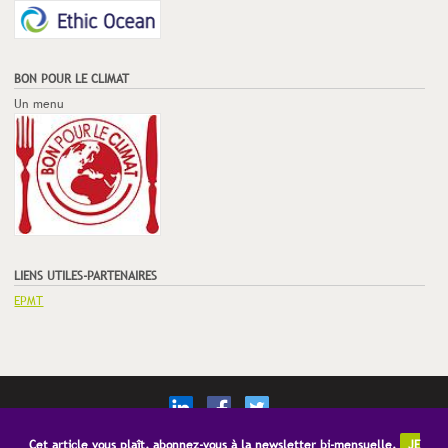
BON POUR LE CLIMAT
Un menu
LIENS UTILES-PARTENAIRES
EPMT
© Copyright Restauration21
Mentions Légales
CGV
Publicité
Cet article vous plaît, abonnez-vous à la newsletter bi-mensuelle.
JE