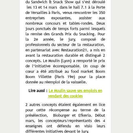
du Sandwich & Snack Show qui s’est déroulé
les 13 et 14 mars dans le hall 7.1 à la Porte
de Versailles à Paris, venus rencontrer les 350
entreprises exposantes, assister aux
nombreux concours et tables-rondes. Deux
jours ponctués de temps forts parmi lesquels
la remise des Grands Prix du Snacking. Pour
la 2
e
année, le jury, composé de
professionnels du secteur de la restauration,
en partenariat avec Restauration21, a mis en
avant la restauration durable et distingué 2
concepts. Le Moulin (Lyon) a remporté le prix
de l’initiative écoresponsable. Un coup de
cœur a été attribué au food market Boom
Boom Villette (Paris 19
e
) pour la place
donnée au réemploi de la vaisselle.
Lire aussi :
Le Moulin sauve ses emplois en
vendant des cookies
2 autres concepts étaient également en lice
pour cette récompense au terme de la
présélection, Bioburger et Efkeria. Début
mars, les concepteurs/représentants des 4
enseignes ont défendu en visio leurs
différentes initiatives devant le jury.