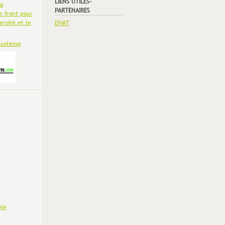
LIENS UTILES-
la
PARTENAIRES
e front pour
ersité et le
EPMT
bustesse
le