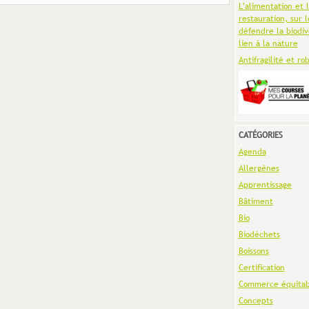
L’alimentation et 
restauration, sur l
défendre la biodiv
lien à la nature
Antifragilité et ro
CATÉGORIES
Agenda
Allergènes
Apprentissage
Bâtiment
Bio
Biodéchets
Boissons
Certification
Commerce équitab
Concepts