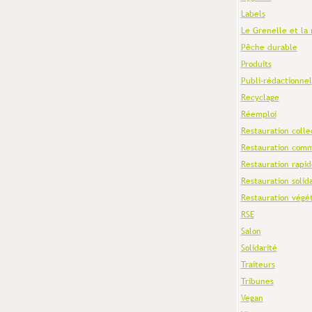
Labels
Le Grenelle et la 
Pêche durable
Produits
Publi-rédactionnel
Recyclage
Réemploi
Restauration colle
Restauration comm
Restauration rapid
Restauration solid
Restauration végé
RSE
Salon
Solidarité
Traiteurs
Tribunes
Vegan