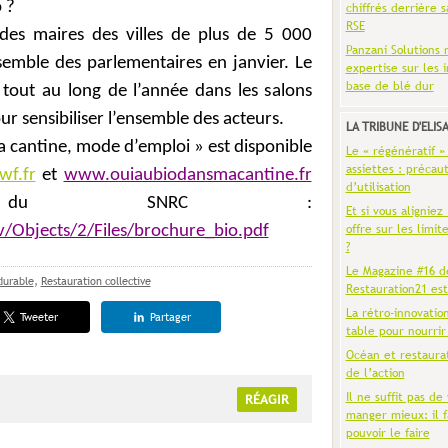
o ?
chiffrés derrière s
RSE
 des maires des villes de plus de 5 000
Panzani Solutions 
semble des parlementaires en janvier. Le
expertise sur les 
base de blé dur
 tout au long de l’année dans les salons
ur sensibiliser l’ensemble des acteurs.
LA TRIBUNE D'ELIS
 la cantine, mode d’emploi » est disponible
Le « régénératif »
assiettes : précaut
f.fr
et
www.ouiaubiodansmacantine.fr
d’utilisation
du SNRC :
Et si vous aligniez
offre sur les limit
/Objects/2/Files/brochure_bio.pdf
?
Le Magazine #16 d
durable
,
Restauration collective
Restauration21 est
La rétro-innovatio
Tweeter
Partager
table pour nourrir
Océan et restaura
de l’action
Il ne suffit pas de 
RÉAGIR
manger mieux: il f
pouvoir le faire