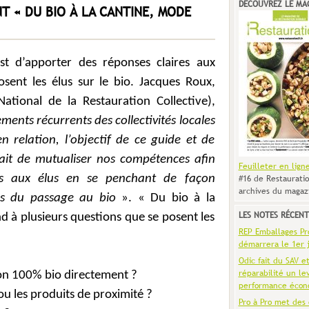
DÉCOUVREZ LE MA
T « DU BIO À LA CANTINE, MODE
est d’apporter des réponses claires aux
osent les élus sur le bio. Jacques Roux,
ational de la Restauration Collective),
ents récurrents des collectivités locales
 relation, l’objectif de ce guide et de
ait de mutualiser nos compétences afin
Feuilleter en lign
ges aux élus en se penchant de façon
#16 de Restauratio
archives du magaz
ons du passage au bio
». « Du bio à la
LES NOTES RÉCENT
 à plusieurs questions que se posent les
REP Emballages Pro 
démarrera le 1er j
Odic fait du SAV e
réparabilité un le
ion 100% bio directement ?
performance écon
 ou les produits de proximité ?
Pro à Pro met des 