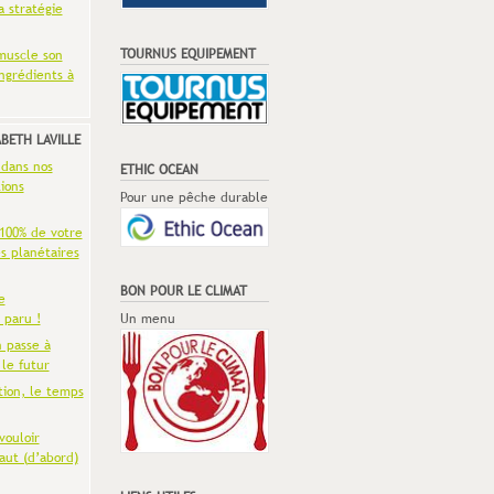
a stratégie
TOURNUS EQUIPEMENT
muscle son
ingrédients à
ABETH LAVILLE
 dans nos
ETHIC OCEAN
ions
Pour une pêche durable
 100% de votre
es planétaires
BON POUR LE CLIMAT
e
 paru !
Un menu
n passe à
 le futur
tion, le temps
vouloir
aut (d’abord)