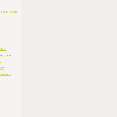
restauration
ctive
erciale
e
aire
tarienne