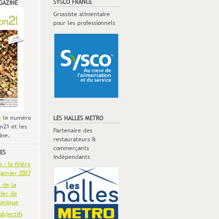
SYSCO FRANCE
GAZINE
Grossiste alimentaire
pour les professionnels
e
le numéro
LES HALLES METRO
n21 et les
Partenaire des
ine.
restaurateurs &
commerçants
ES
indépendants
: la filière
anvier 2027
t de la
vier de
omique
objectifs