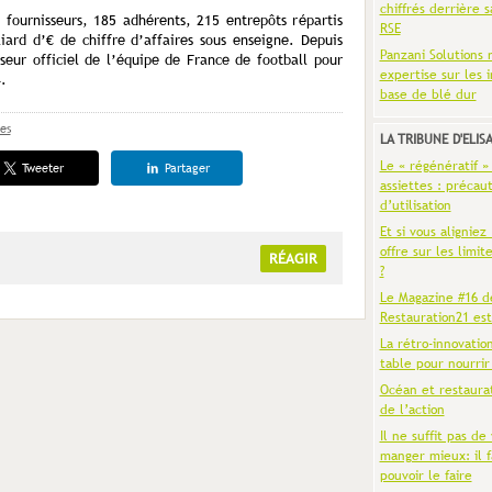
chiffrés derrière s
fournisseurs, 185 adhérents, 215 entrepôts répartis
RSE
iard d’€ de chiffre d’affaires sous enseigne. Depuis
Panzani Solutions 
seur officiel de l’équipe de France de football pour
expertise sur les 
.
base de blé dur
tes
LA TRIBUNE D'ELIS
Le « régénératif »
Tweeter
Partager
assiettes : précaut
d’utilisation
Et si vous aligniez
offre sur les limit
RÉAGIR
?
Le Magazine #16 d
Restauration21 est
La rétro-innovatio
table pour nourrir
Océan et restaura
de l’action
Il ne suffit pas de 
manger mieux: il f
pouvoir le faire