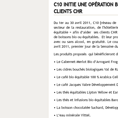
C10 INITIE UNE OPÉRATION B
CLIENTS CHR
Du 1er au 30 avril 2011, C10 (réseau de 
secteur de la restauration, de l'hôteller
équitable » afin d’aider ses clients CHR
de boissons bio ou équitables. Et leur pr
avec ou sans alcool, en gratuité. Le cou
avril 2011, premier jour de la Semaine 
Les produits proposés qui bénéficieront de
• Le Cabernet-Merlot Bio d’Arrogant Frog
• Les cidres bouchés biologiques Val de Ra
• Le café bio équitable 100 % Arabica Cel
• Le café Jacques Vabre Développement D
• Les thés équitables Lipton Yellow et Ear
• Les thés et infusions bio équitables Bar
• La boisson chocolatée Suchard, Dévelo
• L’eau minérale Vittel.