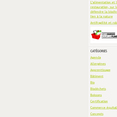
L’alimentation et 
restauration, sur l
défendre la biodiv
lien à la nature
Antifragilité et ro
CATÉGORIES
Agenda
Allergènes
Apprentissage
Bâtiment
Bio
Biodéchets
Boissons
Certification
Commerce équitab
Concepts