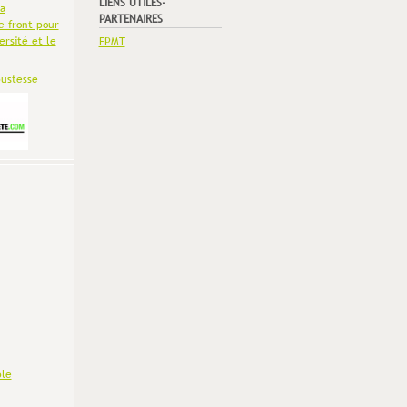
LIENS UTILES-
la
PARTENAIRES
e front pour
ersité et le
EPMT
bustesse
le