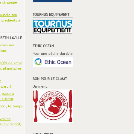
a stratégie
TOURNUS EQUIPEMENT
muscle son
ingrédients à
ABETH LAVILLE
 dans nos
ETHIC OCEAN
ions
Pour une pêche durable
 100% de votre
es planétaires
BON POUR LE CLIMAT
e
 paru !
Un menu
n passe à
 le futur
tion, le temps
vouloir
aut (d’abord)