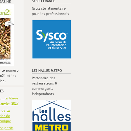
SYSCO FRANCE
GAZINE
Grossiste alimentaire
pour les professionnels
e
le numéro
LES HALLES METRO
n21 et les
Partenaire des
ine.
restaurateurs &
commerçants
ES
indépendants
: la filière
anvier 2027
t de la
vier de
omique
objectifs