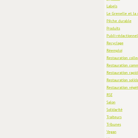
Labels
Le Grenelle et la 
Pêche durable
Produits
Publi-rédactionnel
Recyclage
Réemploi
Restauration colle
Restauration comm
Restauration rapid
Restauration solid
Restauration végé
RSE
Salon
Solidarité
Traiteurs
Tribunes
Vegan