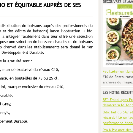
DÉCOUVREZ LE MA
IO ET ÉQUITABLE AUPRÈS DE SES
distribution de boissons auprès des professionnels du
ie et des débits de boissons) lance l’opération « bio
 à intégrer facilement dans leur offre une sélection
opose une sélection de boissons chaudes et de boissons
p d’envoi dans les établissements sera donné le 1er
du Développement Durable.
 la gratuité sont :
, marque exclusive du réseau C10,
Feuilleter en lign
#16 de Restauratio
nce, en bouteilles de 75 ou 25 cl,
archives du magaz
lini, marque exclusive du réseau C10,
LES NOTES RÉCENT
urable,
REP Emballages Pro 
l Grey,
démarrera le 1er j
Odic fait du SAV e
onny’s,
réparabilité un le
ppement Durable,
performance écon
Pro à Pro met des 