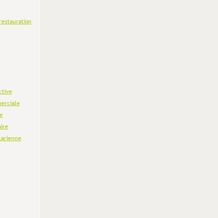
restauration
ctive
erciale
e
aire
tarienne