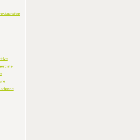
restauration
ctive
erciale
e
aire
tarienne