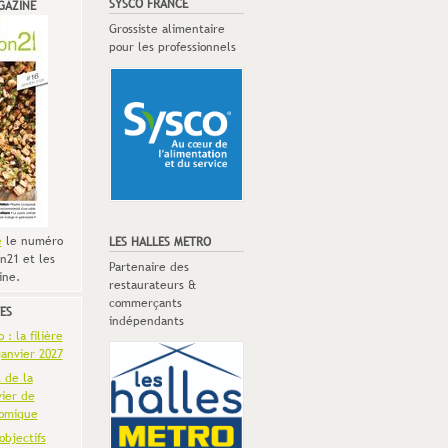
SYSCO FRANCE
GAZINE
Grossiste alimentaire
pour les professionnels
e
le numéro
LES HALLES METRO
n21 et les
Partenaire des
ine.
restaurateurs &
commerçants
ES
indépendants
: la filière
anvier 2027
t de la
vier de
omique
objectifs