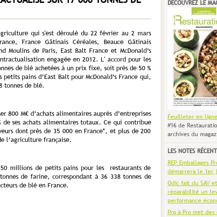
DÉCOUVREZ LE MA
Agriculture qui s'est déroulé du 22 février au 2 mars
france, France Gâtinais Céréales, Beauce Gâtinais
nd Moulins de Paris, East Balt France et McDonald’s
ntractualisation engagée en 2012. L' accord pour les
nnes de blé achetées à un prix fixe, soit près de 50 %
s petits pains d’East Balt pour McDonald’s France qui,
38 tonnes de blé.
er 800 M€ d’achats alimentaires auprès d’entreprises
Feuilleter en lign
% de ses achats alimentaires totaux. Ce qui contribue
#16 de Restauratio
eveurs dont près de 35 000 en France*, et plus de 200
archives du magaz
e l’agriculture française.
LES NOTES RÉCENT
REP Emballages Pro 
50 millions de petits pains pour les restaurants de
démarrera le 1er j
tonnes de farine, correspondant à 36 338 tonnes de
Odic fait du SAV e
ucteurs de blé en France.
réparabilité un le
performance écon
Pro à Pro met des 