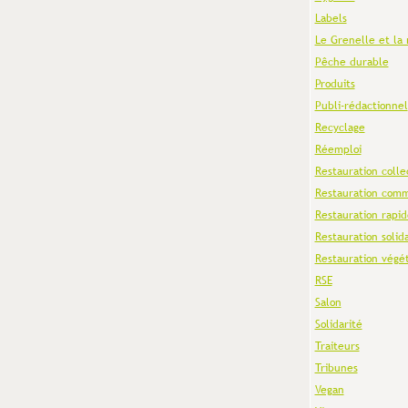
Labels
Le Grenelle et la 
Pêche durable
Produits
Publi-rédactionnel
Recyclage
Réemploi
Restauration colle
Restauration comm
Restauration rapid
Restauration solid
Restauration végé
RSE
Salon
Solidarité
Traiteurs
Tribunes
Vegan