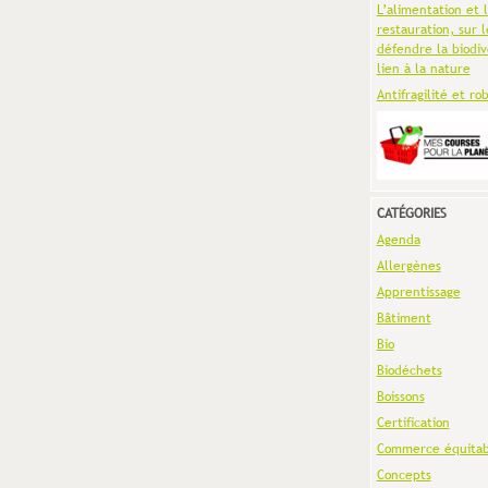
L’alimentation et 
restauration, sur l
défendre la biodiv
lien à la nature
Antifragilité et ro
CATÉGORIES
Agenda
Allergènes
Apprentissage
Bâtiment
Bio
Biodéchets
Boissons
Certification
Commerce équitab
Concepts