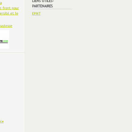
LIENS UTILES-
la
PARTENAIRES
e front pour
ersité et le
EPMT
bustesse
le