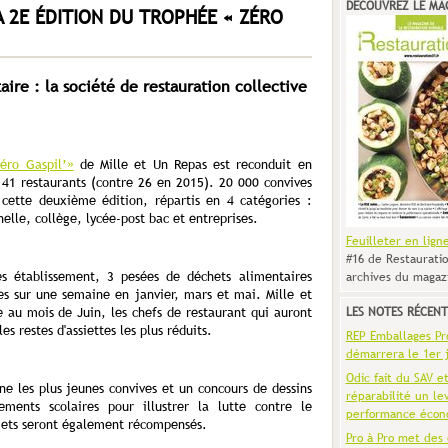
DÉCOUVREZ LE MA
A 2E ÉDITION DU TROPHÉE « ZÉRO
aire : la société de restauration collective
éro Gaspil’»
de Mille et Un Repas est reconduit en
41 restaurants (contre 26 en 2015). 20 000 convives
 cette deuxième édition, répartis en 4 catégories :
elle, collège, lycée-post bac et entreprises.
Feuilleter en lign
#16 de Restauratio
s établissement, 3 pesées de déchets alimentaires
archives du magaz
es sur une semaine en janvier, mars et mai. Mille et
LES NOTES RÉCENT
 au mois de Juin, les chefs de restaurant qui auront
es restes d'assiettes les plus réduits.
REP Emballages Pro 
démarrera le 1er j
Odic fait du SAV e
 les plus jeunes convives et un concours de dessins
réparabilité un le
ements scolaires pour illustrer la lutte contre le
performance écon
ojets seront également récompensés.
Pro à Pro met des 