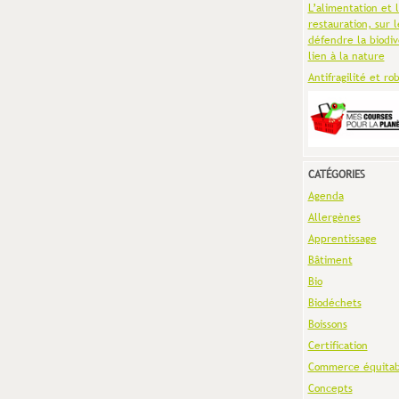
L’alimentation et 
restauration, sur l
défendre la biodiv
lien à la nature
Antifragilité et ro
CATÉGORIES
Agenda
Allergènes
Apprentissage
Bâtiment
Bio
Biodéchets
Boissons
Certification
Commerce équitab
Concepts