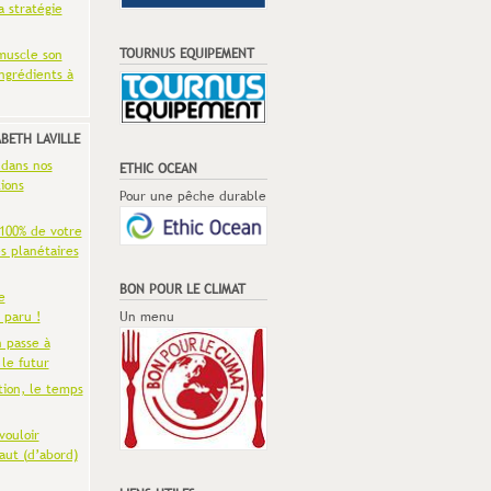
a stratégie
TOURNUS EQUIPEMENT
muscle son
ingrédients à
ABETH LAVILLE
 dans nos
ETHIC OCEAN
ions
Pour une pêche durable
 100% de votre
es planétaires
BON POUR LE CLIMAT
e
 paru !
Un menu
n passe à
 le futur
tion, le temps
vouloir
aut (d’abord)