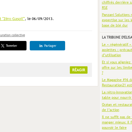
chiffrés derrière s
RSE
Panzani Solutions 
 "Zéro Gaspil'"
, le 06/09/2013.
expertise sur les 
base de blé dur
uration collective
LA TRIBUNE D'ELIS
Le « régénératif »
Tweeter
Partager
assiettes : précaut
d’utilisation
Et si vous aligniez
offre sur les limit
RÉAGIR
?
Le Magazine #16 d
Restauration21 est
La rétro-innovatio
table pour nourrir
Océan et restaura
de l’action
Il ne suffit pas de 
manger mieux: il f
pouvoir le faire