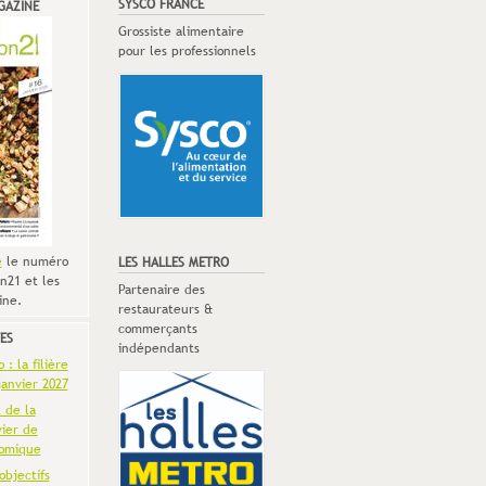
SYSCO FRANCE
GAZINE
Grossiste alimentaire
pour les professionnels
e
le numéro
LES HALLES METRO
n21 et les
Partenaire des
ine.
restaurateurs &
commerçants
ES
indépendants
: la filière
anvier 2027
t de la
vier de
omique
objectifs