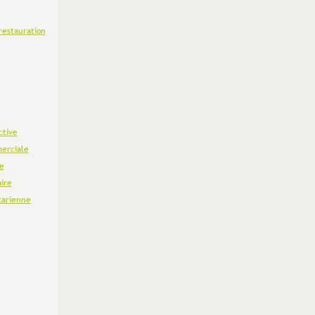
restauration
ctive
erciale
e
aire
tarienne