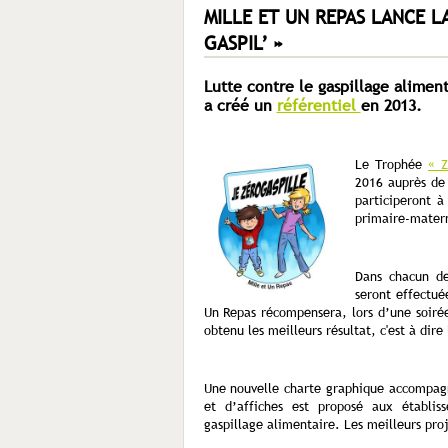
MILLE ET UN REPAS LANCE L
GASPIL’ »
Lutte contre le gaspillage aliment
a créé un
référentiel
en 2013.
Le Trophée
« Z
2016 auprès de 
participeront à
primaire-matern
Dans chacun de
seront effectué
Un Repas récompensera, lors d’une soirée
obtenu les meilleurs résultat, c'est à dire l
Une nouvelle charte graphique accompagne
et d’affiches est proposé aux établiss
gaspillage alimentaire. Les meilleurs pr