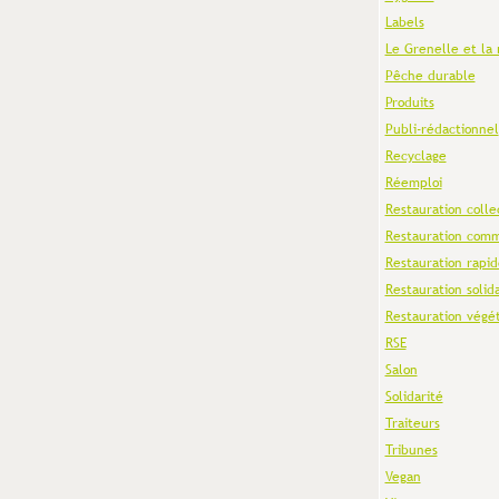
Labels
Le Grenelle et la 
Pêche durable
Produits
Publi-rédactionnel
Recyclage
Réemploi
Restauration colle
Restauration comm
Restauration rapid
Restauration solid
Restauration végé
RSE
Salon
Solidarité
Traiteurs
Tribunes
Vegan