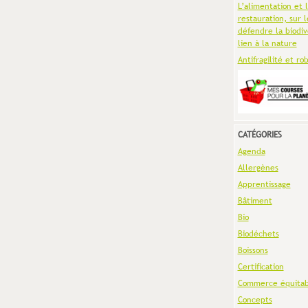
L’alimentation et 
restauration, sur l
défendre la biodiv
lien à la nature
Antifragilité et ro
CATÉGORIES
Agenda
Allergènes
Apprentissage
Bâtiment
Bio
Biodéchets
Boissons
Certification
Commerce équitab
Concepts