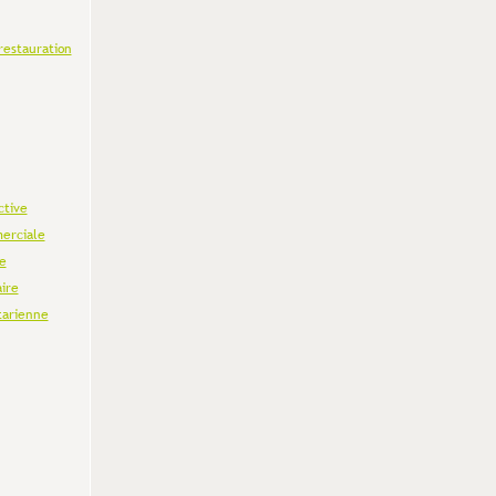
restauration
ctive
erciale
e
aire
tarienne