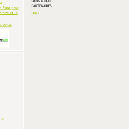
LIENS UTILES-
la
PARTENAIRES
e front pour
ersité et le
EPMT
bustesse
le