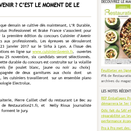
DÉCOUVREZ LE MA
VENIR ? C’EST LE MOMENT DE LE
 que demain se cultive dès maintenant, L’R Durable,
rolux Professionnel et Brake France s’associent pour
r la première édition du concours Cuisinier d’Avenir
ts aux professionnels. Les épreuves se dérouleront
 23 janvier 2017 sur le Sirha à Lyon. A l'issue des
ptions en ligne sur
www.cuisinierdavenir.fr
, ouvertes
'au 25 novembre, six candidats seront sélectionnés.
ette durable du concours est construite sur la volaille
enis (le poulet blanc, jaune ou noir au choix)
Feuilleter en lign
mpagnée de deux garnitures aux choix dont un
#16 de Restauratio
e, les cuisiniers travailleront sur un ensemble piano
archives du magaz
ologie Electrolux.
LES NOTES RÉCENT
REP Emballages Pro 
aiterie, Pierre Caillet chef du restaurant Le Bec au
démarrera le 1er j
 de Restauration21.fr, et Nelly Rioux journaliste
Odic fait du SAV e
 forment le jury.
réparabilité un le
performance écon
Pro à Pro met des 