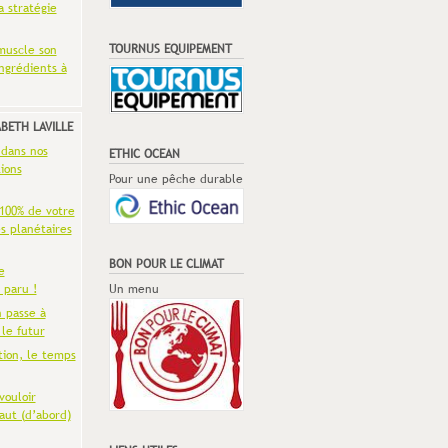
a stratégie
TOURNUS EQUIPEMENT
muscle son
ingrédients à
ABETH LAVILLE
 dans nos
ETHIC OCEAN
ions
Pour une pêche durable
 100% de votre
es planétaires
BON POUR LE CLIMAT
e
 paru !
Un menu
n passe à
 le futur
tion, le temps
vouloir
aut (d’abord)