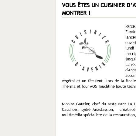
VOUS ÊTES UN CUISINIER D’A
MONTRER !
Parce
Elect
lance
ouver
lundi
inscri
jusqu
La rec
d'Anc
acco
végétal et un féculent. Lors de la final
Therma et four AOS Touchline haute techn
Nicolas Gautier, chef du restaurant La L
Cauchois, Lydie Anastassion, créatrice
multimédia spécialiste de la restauration,