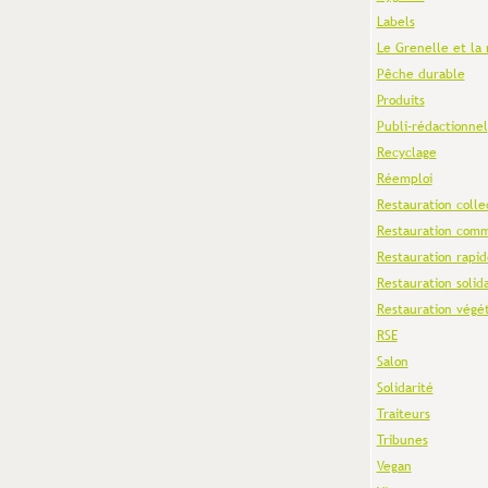
Labels
Le Grenelle et la 
Pêche durable
Produits
Publi-rédactionnel
Recyclage
Réemploi
Restauration colle
Restauration comm
Restauration rapid
Restauration solid
Restauration végé
RSE
Salon
Solidarité
Traiteurs
Tribunes
Vegan