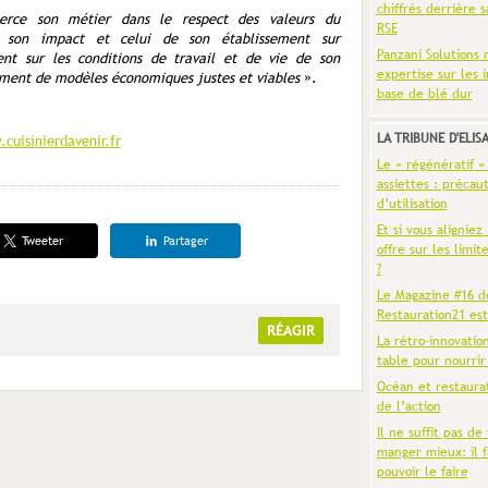
chiffrés derrière s
xerce son métier dans le respect des valeurs du
RSE
 son impact et celui de son établissement sur
Panzani Solutions 
ent sur les conditions de travail et de vie de son
expertise sur les 
ement de modèles économiques justes et viables
».
base de blé dur
LA TRIBUNE D'ELIS
cuisinierdavenir.fr
Le « régénératif »
assiettes : précaut
d’utilisation
Et si vous aligniez
Tweeter
Partager
offre sur les limit
?
Le Magazine #16 d
Restauration21 est
RÉAGIR
La rétro-innovatio
table pour nourrir
Océan et restaura
de l’action
Il ne suffit pas de 
manger mieux: il f
pouvoir le faire