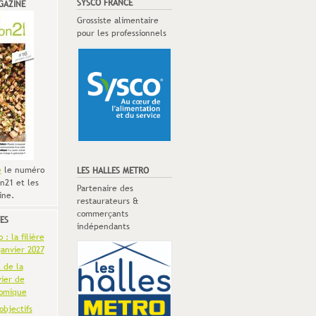
SYSCO FRANCE
GAZINE
Grossiste alimentaire
pour les professionnels
e
le numéro
LES HALLES METRO
n21 et les
Partenaire des
ine.
restaurateurs &
commerçants
ES
indépendants
: la filière
anvier 2027
t de la
vier de
omique
objectifs