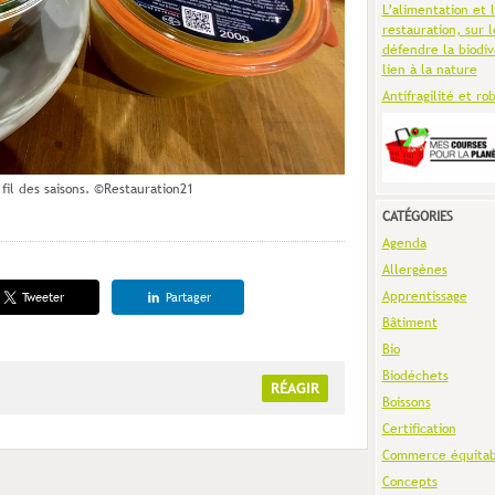
L’alimentation et 
restauration, sur l
défendre la biodiv
lien à la nature
Antifragilité et ro
 fil des saisons. ©Restauration21
CATÉGORIES
Agenda
Allergènes
Apprentissage
Tweeter
Partager
Bâtiment
Bio
Biodéchets
RÉAGIR
Boissons
Certification
Commerce équitab
Concepts