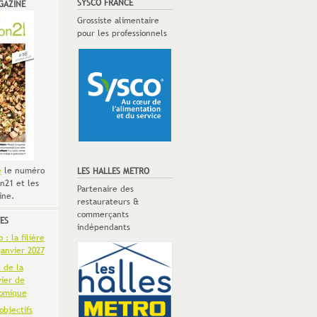
SYSCO FRANCE
GAZINE
Grossiste alimentaire
pour les professionnels
e
le numéro
LES HALLES METRO
n21 et les
Partenaire des
ine.
restaurateurs &
commerçants
ES
indépendants
: la filière
anvier 2027
t de la
vier de
omique
objectifs