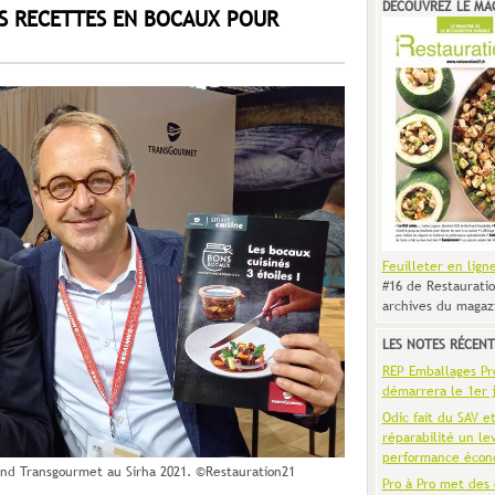
DÉCOUVREZ LE MA
ES RECETTES EN BOCAUX POUR
Feuilleter en lign
#16 de Restauratio
archives du magaz
LES NOTES RÉCENT
REP Emballages Pro 
démarrera le 1er j
Odic fait du SAV e
réparabilité un le
performance écon
and Transgourmet au Sirha 2021. ©Restauration21
Pro à Pro met des 