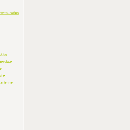
restauration
ctive
erciale
e
aire
tarienne