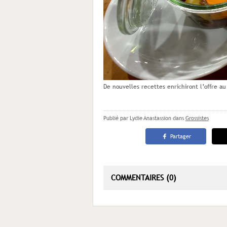
De nouvelles recettes enrichiront l’offre au
Publié par Lydie Anastassion
dans
Grossistes
Partager
COMMENTAIRES (0)