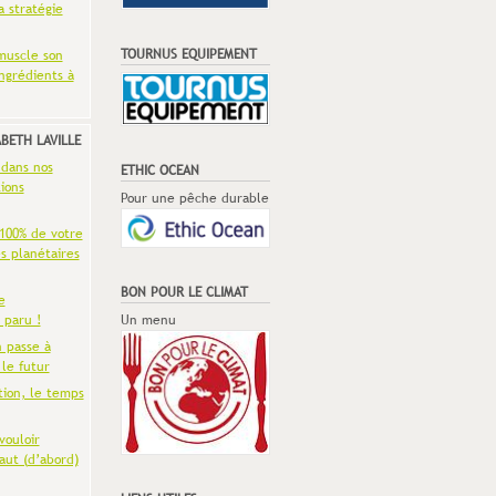
a stratégie
TOURNUS EQUIPEMENT
muscle son
ingrédients à
ABETH LAVILLE
 dans nos
ETHIC OCEAN
ions
Pour une pêche durable
 100% de votre
es planétaires
BON POUR LE CLIMAT
e
 paru !
Un menu
n passe à
 le futur
tion, le temps
vouloir
aut (d’abord)