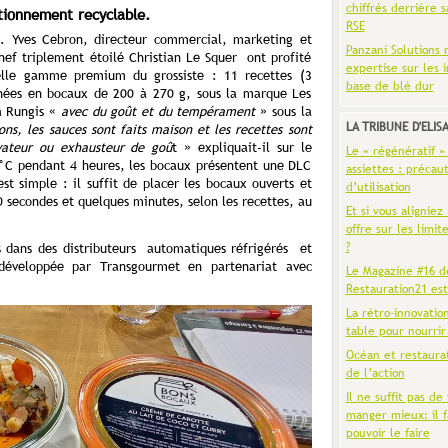
chiffrés derrière s
itionnement recyclable.
RSE
 Yves Cebron, directeur commercial, marketing et
Panzani Solutions 
f triplement étoilé Christian Le Squer ont profité
expertise sur les 
lle gamme premium du grossiste : 11 recettes (3
base de blé dur
onnées en bocaux de 200 à 270 g, sous la marque Les
à Rungis «
avec du goût et du tempérament
» sous la
LA TRIBUNE D'ELIS
lons, les sauces sont faits maison et les recettes sont
rvateur ou exhausteur de goû
t » expliquait-il sur le
Le « régénératif »
 °C pendant 4 heures, les bocaux présentent une DLC
assiettes : précaut
t simple : il suffit de placer les bocaux ouverts et
d’utilisation
0 secondes et quelques minutes, selon les recettes, au
Et si vous aligniez
offre sur les limit
?
 dans des distributeurs automatiques réfrigérés et
 développée par Transgourmet en partenariat avec
Le Magazine #16 d
Restauration21 est
La rétro-innovatio
table pour nourrir
Océan et restaura
de l’action
Il ne suffit pas de 
manger mieux: il f
pouvoir le faire