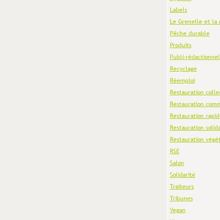
Labels
Le Grenelle et la 
Pêche durable
Produits
Publi-rédactionnel
Recyclage
Réemploi
Restauration colle
Restauration comm
Restauration rapid
Restauration solid
Restauration végé
RSE
Salon
Solidarité
Traiteurs
Tribunes
Vegan