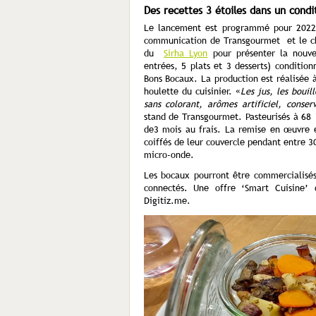
Des recettes 3 étoiles dans un cond
Le lancement est programmé pour 2022.
communication de Transgourmet et le che
du
Sirha Lyon
pour présenter la nouve
entrées, 5 plats et 3 desserts) conditi
Bons Bocaux. La production est réalisée 
houlette du cuisinier. «
Les jus, les bouil
sans colorant, arômes artificiel, conse
stand de Transgourmet. Pasteurisés à 68
de3 mois au frais. La remise en œuvre es
coiffés de leur couvercle pendant entre 3
micro-onde.
Les bocaux pourront être commercialisés
connectés. Une offre ‘Smart Cuisine’
Digitiz.me.