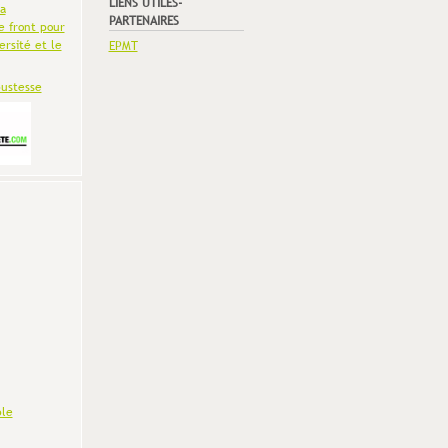
LIENS UTILES-
la
PARTENAIRES
e front pour
ersité et le
EPMT
bustesse
le