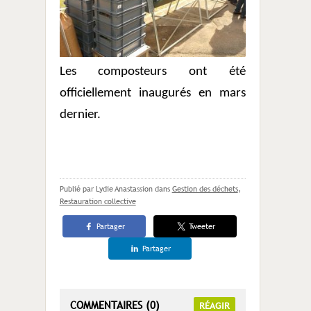
Les composteurs ont été
officiellement inaugurés en mars
dernier.
Publié par Lydie Anastassion
dans
Gestion des déchets
,
Restauration collective
Partager
Tweeter
Partager
COMMENTAIRES (0)
RÉAGIR