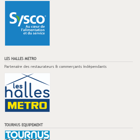
LES HALLES METRO
Partenaire des restaurateurs & commerçants indépendants
TOURNUS EQUIPEMENT