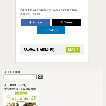
Publié par Lydie Anastassion
dans
Développement
durable
,
Produits
Partager
Tweeter
Partager
COMMENTAIRES (0)
RÉAGIR
RECHERCHER
RESTAURATION21,
DÉCOUVREZ LE MAGAZINE