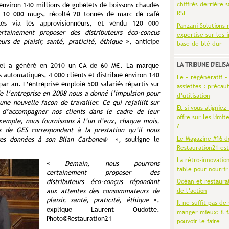
chiffrés derrière s
 environ 140 millions de gobelets de boissons chaudes
RSE
ué 10 000 mugs, récolté 20 tonnes de marc de café
ntes via les approvisionneurs, et vendu 120 000
Panzani Solutions 
rtainement proposer des distributeurs éco-conçus
expertise sur les 
s de plaisir, santé, praticité, éthique
», anticipe
base de blé dur
LA TRIBUNE D'ELIS
vel a généré en 2010 un CA de 60 MЄ. La marque
s automatiques, 4 000 clients et distribue environ 140
Le « régénératif »
par an. L’entreprise emploie 500 salariés répartis sur
assiettes : précaut
de l’entreprise en 2008 nous a donné l’impulsion pour
d’utilisation
une nouvelle façon de travailler. Ce qui rejaillit sur
Et si vous aligniez
d’accompagner nos clients dans le cadre de leur
offre sur les limit
emple, nous fournissons à l’un d’eux, chaque mois,
?
ns de GES correspondant à la prestation qu’il nous
Le Magazine #16 d
ces données à son Bilan Carbone®
», souligne le
Restauration21 est
La rétro-innovatio
«
Demain, nous pourrons
table pour nourrir
certainement proposer des
Océan et restaura
distributeurs éco-conçus répondant
de l’action
aux attentes des consommateurs de
plaisir, santé, praticité, éthique
»,
Il ne suffit pas de 
explique Laurent Oudotte.
manger mieux: il f
Photo©Restauration21
pouvoir le faire