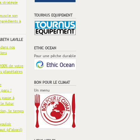
a stratégie
TOURNUS EQUIPEMENT
muscle son
ingrédients à
ABETH LAVILLE
 dans nos
ETHIC OCEAN
ions
Pour une pêche durable
 100% de votre
es planétaires
BON POUR LE CLIMAT
e
 paru !
Un menu
n passe à
 le futur
tion, le temps
vouloir
aut (d’abord)