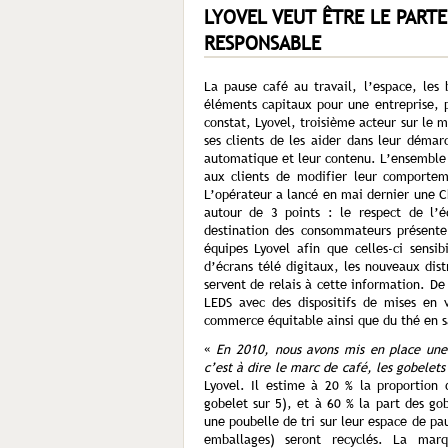
LYOVEL VEUT ÊTRE LE PARTE
RESPONSABLE
La pause café au travail, l’espace, les 
éléments capitaux pour une entreprise, 
constat, Lyovel, troisième acteur sur le 
ses clients de les aider dans leur démar
automatique et leur contenu. L’ensemble 
aux clients de modifier leur comporte
L’opérateur a lancé en mai dernier une C
autour de 3 points : le respect de l’éq
destination des consommateurs présente 
équipes Lyovel afin que celles-ci sensib
d’écrans télé digitaux, les nouveaux dist
servent de relais à cette information. D
LEDS avec des dispositifs de mises en 
commerce équitable ainsi que du thé en s
«
En 2010, nous avons mis en place une 
c’est à dire le marc de café, les gobelets 
Lyovel. Il estime à 20 % la proportion
gobelet sur 5), et à 60 % la part des go
une poubelle de tri sur leur espace de pa
emballages) seront recyclés. La mar