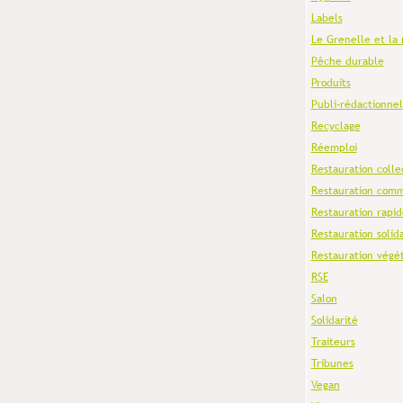
Labels
Le Grenelle et la 
Pêche durable
Produits
Publi-rédactionnel
Recyclage
Réemploi
Restauration colle
Restauration comm
Restauration rapid
Restauration solid
Restauration végé
RSE
Salon
Solidarité
Traiteurs
Tribunes
Vegan