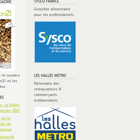
SYSCO FRANCE
GAZINE
Grossiste alimentaire
pour les professionnels
e
le numéro
LES HALLES METRO
n21 et les
Partenaire des
ine.
restaurateurs &
commerçants
ES
indépendants
: la filière
anvier 2027
t de la
vier de
omique
objectifs