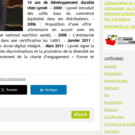
10 ans de Développement durable
L’alimentation et 
chez Lyovel – 2000
: Lyovel introduit
restauration, sur l
des cafés issus du commerce
défendre la biodiv
équitable dans ses distributeurs. –
lien à la nature
2006
: Proposition d’une offre
Antifragilité et ro
alimentaire en accord avec les
 national nutrition santé). –
2008
: L’entreprise
 dans une certification Iso 14001. –
Janvier 2011
:
c écran digital intégré. –
Mars 2011
: Lyovel signe la
 les discriminations et la promotion de la diversité en
ncement de la charte d’engagement « Forme et
CATÉGORIES
Agenda
Allergènes
ution automatique
Apprentissage
Bâtiment
Tweeter
Partager
Bio
Biodéchets
Boissons
RÉAGIR
Certification
Commerce équitab
Concepts