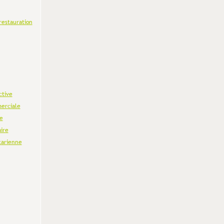
restauration
ctive
erciale
e
aire
tarienne