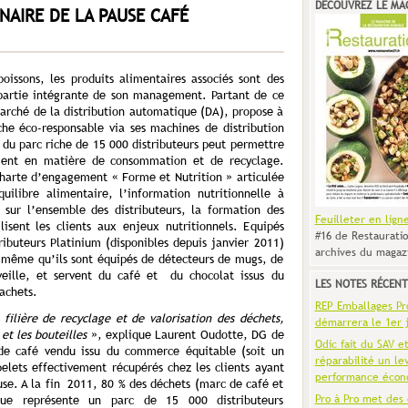
DÉCOUVREZ LE MA
NAIRE DE LA PAUSE CAFÉ
boissons, les produits alimentaires associés sont des
partie intégrante de son management. Partant de ce
marché de la distribution automatique (DA), propose à
che éco-responsable via ses machines de distribution
du parc riche de 15 000 distributeurs peut permettre
ment en matière de consommation et de recyclage.
harte d’engagement « Forme et Nutrition » articulée
uilibre alimentaire, l’information nutritionnelle à
sur l’ensemble des distributeurs, la formation des
Feuilleter en lign
ilisent les clients aux enjeux nutritionnels. Equipés
#16 de Restauratio
ributeurs Platinium (disponibles depuis janvier 2011)
archives du magaz
e même qu’ils sont équipés de détecteurs de mugs, de
veille, et servent du café et du chocolat issus du
LES NOTES RÉCENT
achets.
REP Emballages Pro 
filière de recyclage et de valorisation des déchets,
démarrera le 1er j
et les bouteilles
», explique Laurent Oudotte, DG de
Odic fait du SAV e
 de café vendu issu du commerce équitable (soit un
réparabilité un le
belets effectivement récupérés chez les clients ayant
performance écon
use. A la fin 2011, 80 % des déchets (marc de café et
Pro à Pro met des 
que représente un parc de 15 000 distributeurs