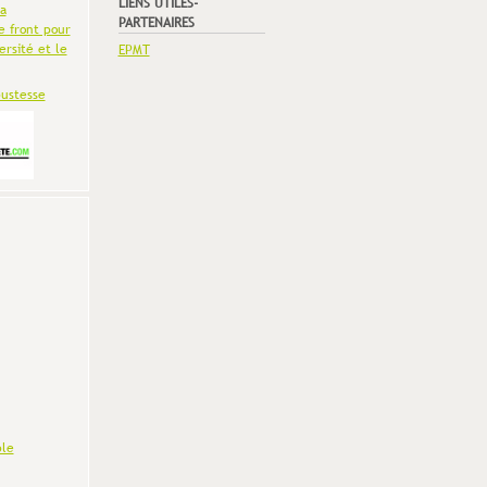
LIENS UTILES-
la
PARTENAIRES
e front pour
ersité et le
EPMT
bustesse
le