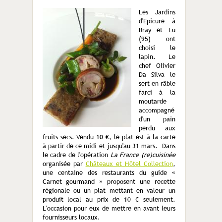
Les Jardins
d'Epicure à
Bray et Lu
(95) ont
choisi le
lapin. Le
chef Olivier
Da Silva le
sert en râble
farci à la
moutarde
accompagné
d'un pain
perdu aux
fruits secs. Vendu 10 €, le plat est à la carte
à partir de ce midi et jusqu'au 31 mars. Dans
le cadre de l'opération
La France (re)cuisinée
organisée par
Châteaux et Hôtel Collection
,
une centaine des restaurants du guide «
Carnet gourmand » proposent une recette
régionale ou un plat mettant en valeur un
produit local au prix de 10 € seulement.
L'occasion pour eux de mettre en avant leurs
fournisseurs locaux.