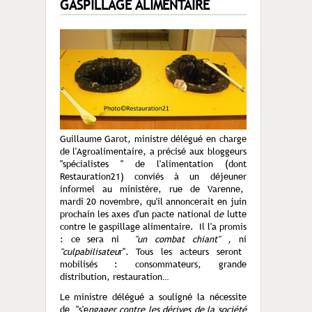
GASPILLAGE ALIMENTAIRE
Guillaume Garot, ministre délégué en charge
de l'Agroalimentaire, a précisé aux bloggeurs
"spécialistes " de l'alimentation (dont
Restauration21) conviés à un déjeuner
informel au ministère, rue de Varenne,
mardi 20 novembre, qu'il annoncerait en juin
prochain les axes d'un pacte national d
e
lutte
contre le gaspillage alimentaire. Il l'a promis
: ce sera ni
"un combat chiant" ,
ni
"culpabilisateu
r". Tous les acteurs seront
mobilisés : consommateurs, grande
distribution, restauration…
Le ministre délégué a souligné la nécessite
de "s'e
ngager contre les dérives de la société