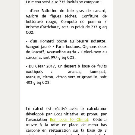
Le menu servi aux 735 invités se compose :
– d'une Ballotine de foie gras de canard,
Marbré de figues sèches, Confiture de
betterave rouge, Compote de pomme /
Brioche d'artichaut, soit un poids de 737 g eq
CO2.
– d'un Homard poché au beurre noisette,
Mangue jaune / Paris boutons, Oignons doux
de Roscoff, Mousseline agria / Céleri-rave au
curcuma, soit 997 g eq CO2.
– Du César 2017, un dessert à base de fruits
exotiques : ananas, kumquat,
mangue, citron, citron vert et groseille, soit
403 g eq CO2.
Le calcul est réalisé avec le calculateur
développé par Eco2Initiative et promu par
l'association
Bon pour le Climat
. Celle-ci
œuvre à la mise en place de menu bas
carbone en restauration sur la base de 3