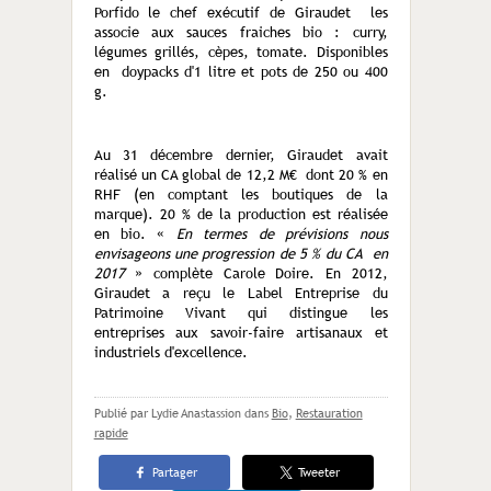
Porfido le chef exécutif de Giraudet les
associe aux sauces fraiches bio : curry,
légumes grillés, cèpes, tomate. Disponibles
en doypacks d'1 litre et pots de 250 ou 400
g.
Au 31 décembre dernier, Giraudet avait
réalisé un CA global de 12,2 M€ dont 20 % en
RHF (en comptant les boutiques de la
marque). 20 % de la production est réalisée
en bio. «
En termes de prévisions nous
envisageons une progression de 5 % du CA en
2017
» complète Carole Doire. En 2012,
Giraudet a reçu le Label Entreprise du
Patrimoine Vivant qui distingue les
entreprises aux savoir-faire artisanaux et
industriels d'excellence.
Publié par Lydie Anastassion
dans
Bio
,
Restauration
rapide
Partager
Tweeter