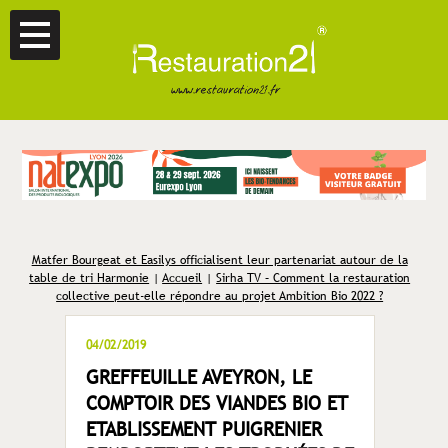
Matfer Bourgeat et Easilys officialisent leur partenariat autour de la
table de tri Harmonie
|
Accueil
|
Sirha TV – Comment la restauration
collective peut-elle répondre au projet Ambition Bio 2022 ?
04/02/2019
GREFFEUILLE AVEYRON, LE
COMPTOIR DES VIANDES BIO ET
ETABLISSEMENT PUIGRENIER