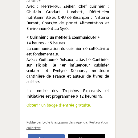
cantines.
Avec : Pierre-Paul Zeiher, Chef cuisinier ;
Ghislain Grodart- Humbert, Diététicien
nutritionniste au CHU de Besançon ; Vittoria
Durant, Chargée de projet Alimentation et
Environnement au Syrec.
« Cuisinier : un métier à communiquer »
14 heures – 15 heures
La communication du cuisinier de collectivité
est fondamentale.
Avec : Guillaume Delsaux, alias Le Cantinier
sur TikTok, le 1
er
influenceur cuisinier
scolaire et Evelyne Debourg, meilleure
cantinière de France et auteur de livres de
cuisine.
La remise des Trophées Exposants et
Initiatives est programmée à 12 heures 15.
Obtenir un badge d’entrée gratuite.
Publié par Lydie Anastassion
dans
Agenda
,
Restauration
collective