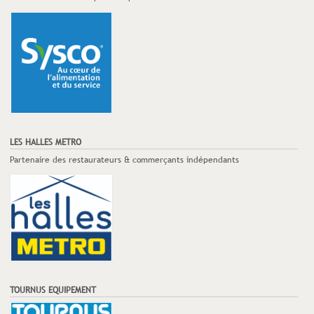
LES HALLES METRO
Partenaire des restaurateurs & commerçants indépendants
TOURNUS EQUIPEMENT