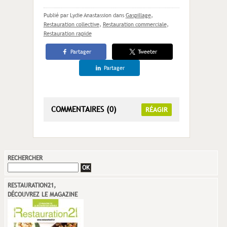
Publié par Lydie Anastassion
dans
Gaspillage
,
Restauration collective
,
Restauration commerciale
,
Restauration rapide
Partager
Tweeter
Partager
COMMENTAIRES (0)
RÉAGIR
RECHERCHER
RESTAURATION21,
DÉCOUVREZ LE MAGAZINE