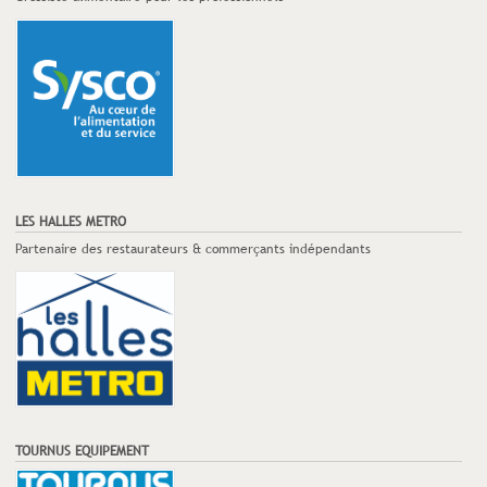
LES HALLES METRO
Partenaire des restaurateurs & commerçants indépendants
TOURNUS EQUIPEMENT