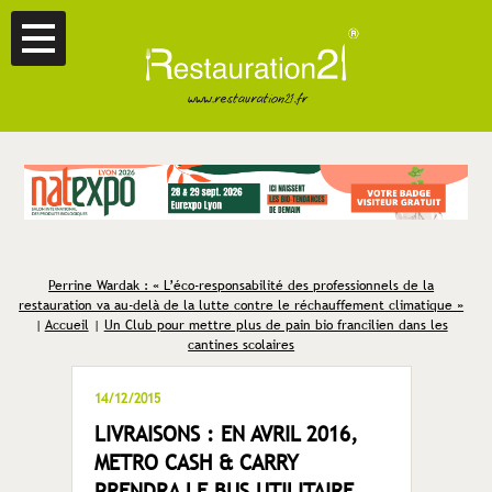
Perrine Wardak : « L’éco-responsabilité des professionnels de la
restauration va au-delà de la lutte contre le réchauffement climatique »
|
Accueil
|
Un Club pour mettre plus de pain bio francilien dans les
cantines scolaires
14/12/2015
LIVRAISONS : EN AVRIL 2016,
METRO CASH & CARRY
PRENDRA LE BUS UTILITAIRE