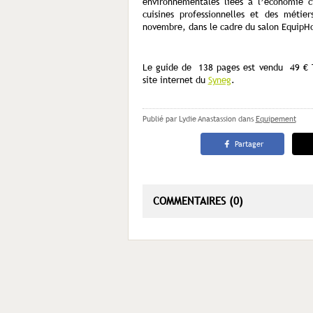
environnementales liées à l’économie cir
cuisines professionnelles et des métie
novembre, dans le cadre du salon EquipHo
Le guide de 138 pages est vendu 49 € T
site internet du
Syneg
.
Publié par Lydie Anastassion
dans
Equipement
Partager
COMMENTAIRES (0)