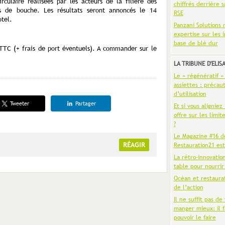
culaire réalisées par les acteurs de la filière des
chiffrés derrière s
rs de bouche. Les résultats seront annoncés le 14
RSE
tel.
Panzani Solutions 
expertise sur les 
base de blé dur
TC (+ frais de port éventuels). A commander sur le
LA TRIBUNE D'ELIS
Le « régénératif »
assiettes : précaut
d’utilisation
Tweeter
Partager
Et si vous aligniez
offre sur les limit
?
Le Magazine #16 d
RÉAGIR
Restauration21 est
La rétro-innovatio
table pour nourrir
Océan et restaura
de l’action
Il ne suffit pas de 
manger mieux: il f
pouvoir le faire