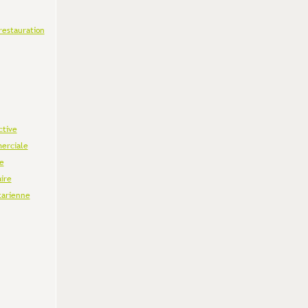
restauration
ctive
erciale
e
aire
tarienne