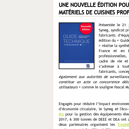
UNE NOUVELLE ÉDITION POU
MATÉRIELS DE CUISINES PRO
Présentée le 21 
Syneg, syndicat p
fabricants d’équ
édition du « Guid
» réalise la synt
France et en E
professionnelles,
cadre de vie et
s’adresse à tou
fabricants, conce
également aux autorités de surveillan
constitue un acte ce concurrence dél
utilisateurs
» comme le souligne Pascal Ma
Engagés pour réduire l’impact environnem
d’économie circulaire, le Syneg et l'éco
Pro
pour la gestion des équipements éle
2017, 6 300 tonnes de DEEE et DEA ont a
deux partenaires organisent les
Troph