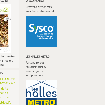
SYSCO FRANCE
GAZINE
Grossiste alimentaire
pour les professionnels
e
le numéro
LES HALLES METRO
n21 et les
Partenaire des
ine.
restaurateurs &
commerçants
ES
indépendants
: la filière
anvier 2027
t de la
vier de
omique
objectifs