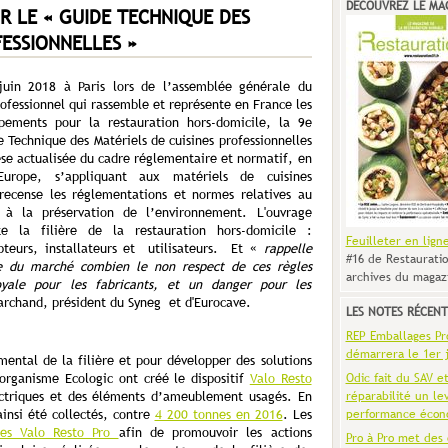
DÉCOUVREZ LE MA
R LE « GUIDE TECHNIQUE DES
FESSIONNELLES »
juin 2018 à Paris lors de l’assemblée générale du
rofessionnel qui rassemble et représente en France les
ipements pour la restauration hors-domicile, la 9e
e Technique des Matériels de cuisines professionnelles
hèse actualisée du cadre réglementaire et normatif, en
urope, s’appliquant aux matériels de cuisines
 recense les réglementations et normes relatives au
 à la préservation de l’environnement. L'ouvrage
te la filière de la restauration hors-domicile :
Feuilleter en lign
pteurs, installateurs et utilisateurs. Et «
rappelle
#16 de Restauratio
ce du marché combien le non respect de ces règles
archives du magaz
oyale pour les fabricants, et un danger pour les
rchand, président du Syneg et d'Eurocave.
LES NOTES RÉCENT
REP Emballages Pro 
démarrera le 1er j
ental de la filière et pour développer des solutions
Odic fait du SAV e
-organisme Ecologic ont créé le dispositif
Valo Resto
réparabilité un le
ctriques et des éléments d’ameublement usagés. En
performance écon
insi été collectés, contre
4 200 tonnes en 2016
. Les
ées Valo Resto Pro
afin de promouvoir les actions
Pro à Pro met des 