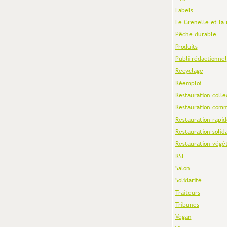
Labels
Le Grenelle et la 
Pêche durable
Produits
Publi-rédactionnel
Recyclage
Réemploi
Restauration colle
Restauration comm
Restauration rapid
Restauration solid
Restauration végé
RSE
Salon
Solidarité
Traiteurs
Tribunes
Vegan