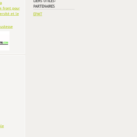
LIENS UTILES-
la
PARTENAIRES
e front pour
ersité et le
EPMT
bustesse
le