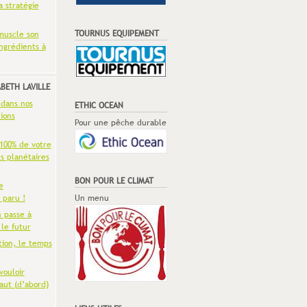
a stratégie
TOURNUS EQUIPEMENT
muscle son
ingrédients à
ABETH LAVILLE
 dans nos
ETHIC OCEAN
ions
Pour une pêche durable
 100% de votre
es planétaires
BON POUR LE CLIMAT
e
 paru !
Un menu
n passe à
 le futur
tion, le temps
vouloir
aut (d’abord)