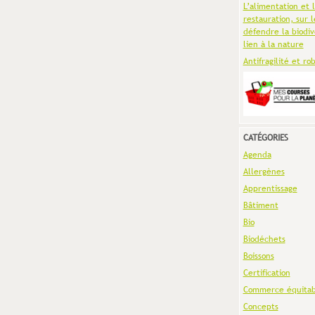
L’alimentation et 
restauration, sur l
défendre la biodiv
lien à la nature
Antifragilité et ro
CATÉGORIES
Agenda
Allergènes
Apprentissage
Bâtiment
Bio
Biodéchets
Boissons
Certification
Commerce équitab
Concepts