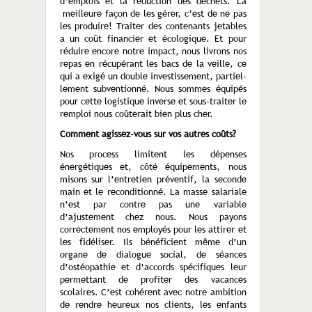
d’emplois et la réduction des déchets. La
meilleure façon de les gérer, c’est de ne pas
les produire! Traiter des contenants jetables
a un coût financier et écologique. Et pour
réduire encore notre impact, nous livrons nos
repas en récupérant les bacs de la veille, ce
qui a exigé un double investissement, partiel­
lement subventionné. Nous sommes équipés
pour cette logistique inverse et sous-traiter le
remploi nous coûterait bien plus cher.
Comment agissez-vous sur vos autres coûts?
Nos process limitent les dépenses
énergétiques et, côté équipements, nous
misons sur l’en­tretien préventif, la seconde
main et le recon­ditionné. La masse salariale
n’est par contre pas une variable
d’ajustement chez nous. Nous payons
correctement nos employés pour les attirer et
les fidéliser. Ils bénéficient même d’un
organe de dialogue social, de séances
d’ostéopathie et d’accords spécifiques leur
per­mettant de profiter des vacances
scolaires. C’est cohérent avec notre ambition
de rendre heureux nos clients, les enfants