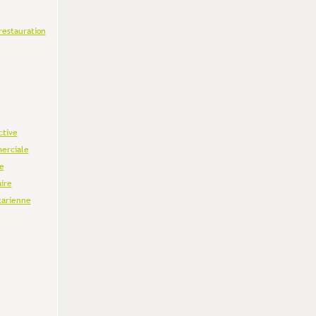
restauration
ctive
erciale
e
aire
tarienne