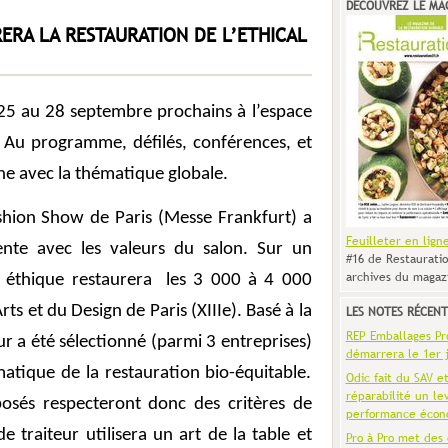
DÉCOUVREZ LE MA
ERA LA RESTAURATION DE L’ETHICAL
25 au 28 septembre prochains à l’espace
. Au programme, défilés, conférences, et
gne avec la thématique globale.
ashion Show de Paris (Messe Frankfurt) a
Feuilleter en lign
nte avec les valeurs du salon. Sur un
#16 de Restauratio
archives du magaz
 éthique restaurera
les 3 000 à 4 000
Arts et du Design de Paris (XIIIe). Basé à la
LES NOTES RÉCENT
REP Emballages Pro 
eur a été sélectionné (parmi 3 entreprises)
démarrera le 1er j
matique de la restauration bio-équitable.
Odic fait du SAV e
réparabilité un le
posés respecteront donc des critères de
performance écon
e traiteur utilisera un art de la table et
Pro à Pro met des 