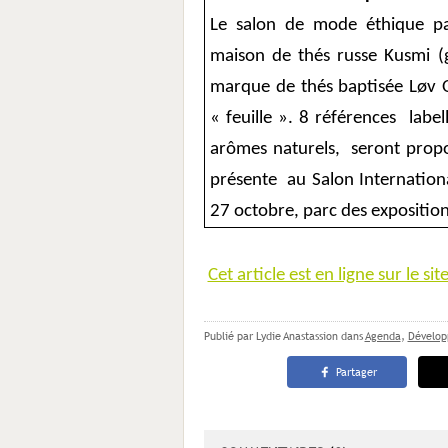
Le salon de mode éthique par
maison de thés russe Kusmi (
marque de thés baptisée Løv
« feuille ». 8 références
label
arômes naturels,
seront propo
présente
au Salon Internationa
27 octobre, parc des exposition
Cet article est en ligne sur le si
Publié par Lydie Anastassion
dans
Agenda
,
Dévelop
Partager