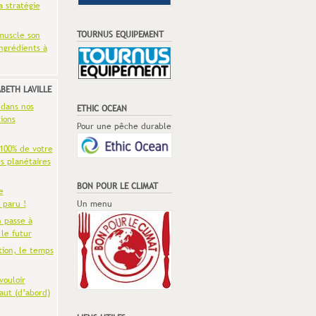
a stratégie
TOURNUS EQUIPEMENT
muscle son
ingrédients à
ABETH LAVILLE
 dans nos
ETHIC OCEAN
ions
Pour une pêche durable
 100% de votre
es planétaires
BON POUR LE CLIMAT
e
 paru !
Un menu
n passe à
 le futur
tion, le temps
vouloir
aut (d’abord)