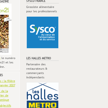
SYSCO FRANCE
GAZINE
Grossiste alimentaire
pour les professionnels
e
le numéro
LES HALLES METRO
n21 et les
Partenaire des
ine.
restaurateurs &
commerçants
ES
indépendants
: la filière
anvier 2027
t de la
vier de
omique
objectifs