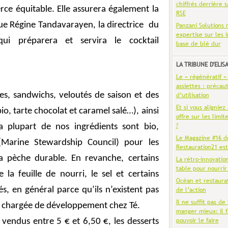
chiffrés derrière s
ce équitable. Elle assurera également la
RSE
ue Régine Tandavarayen, la directrice
du
Panzani Solutions 
expertise sur les 
ui préparera et servira le cocktail
base de blé dur
LA TRIBUNE D'ELIS
Le « régénératif »
assiettes : précaut
es, sandwichs, veloutés de saison et des
d’utilisation
Et si vous aligniez
io, tarte chocolat et caramel salé…), ainsi
offre sur les limit
?
a plupart de nos ingrédients sont bio,
Le Magazine #16 d
(Marine Stewardship Council) pour les
Restauration21 est
la pèche durable. En revanche, certains
La rétro-innovatio
table pour nourrir
la feuille de nourri, le sel et certains
Océan et restaura
s, en général parce qu’ils n’existent pas
de l’action
Il ne suffit pas de 
 chargée de développement chez Té.
manger mieux: il f
pouvoir le faire
vendus entre 5 € et 6,50 €, les desserts