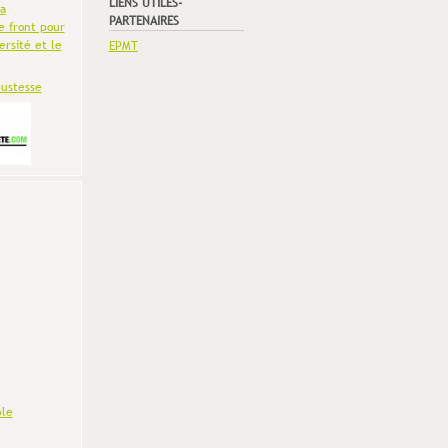
LIENS UTILES-
la
PARTENAIRES
e front pour
ersité et le
EPMT
bustesse
le