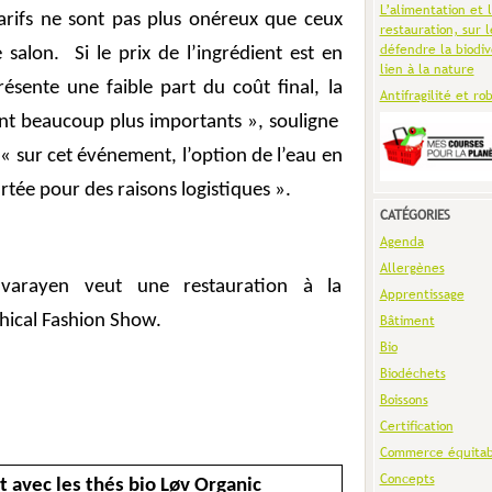
L’alimentation et 
arifs ne sont pas plus onéreux que ceux
restauration, sur l
défendre la biodiv
e salon.
Si le prix de l’ingrédient est en
lien à la nature
résente une faible part du coût final, la
Antifragilité et ro
ant beaucoup plus importants », souligne
« sur cet événement, l’option de l’eau en
rtée pour des raisons logistiques ».
CATÉGORIES
Agenda
Allergènes
avarayen veut une restauration à la
Apprentissage
hical Fashion Show.
Bâtiment
Bio
Biodéchets
Boissons
Certification
Commerce équitab
Concepts
t avec les thés bio Løv Organic