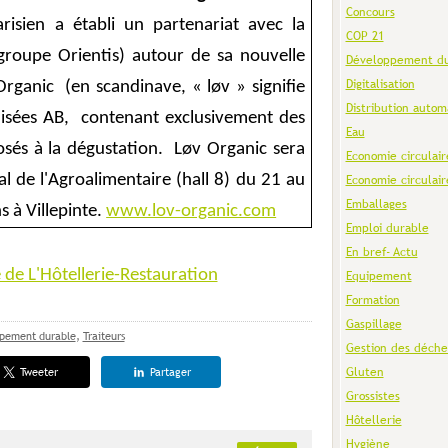
Concours
isien a établi un partenariat avec la
COP 21
groupe Orientis) autour de sa nouvelle
Développement du
Digitalisation
 Organic
(en scandinave, « løv » signifie
Distribution autom
lisées AB,
contenant exclusivement des
Eau
sés à la dégustation.
Løv Organic sera
Economie circulair
l de l'Agroalimentaire (hall 8) du 21 au
Economie circulair
Emballages
s à Villepinte.
www.lov-organic.com
Emploi durable
En bref- Actu
te de L'Hôtellerie-Restauration
Equipement
Formation
Gaspillage
pement durable
,
Traiteurs
Gestion des déche
Gluten
Tweeter
Partager
Grossistes
Hôtellerie
Hygiène