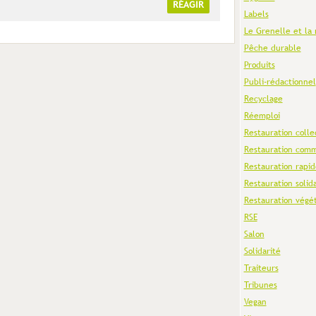
RÉAGIR
Labels
Le Grenelle et la 
Pêche durable
Produits
Publi-rédactionnel
Recyclage
Réemploi
Restauration colle
Restauration comm
Restauration rapid
Restauration solid
Restauration végé
RSE
Salon
Solidarité
Traiteurs
Tribunes
Vegan