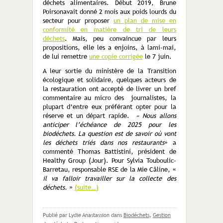
déchets alimentaires. Début 2019, Brune
Poirsonavait donné 2 mois aux poids lourds du
secteur pour proposer
un plan de mise en
conformité en matière de tri de leurs
déchets
. Mais, peu convaincue par leurs
propositions, elle les a enjoins, à lami-mai,
de lui remettre
une copie corrigée
le 7 juin.
A leur sortie du ministère de la Transition
écologique et solidaire, quelques acteurs de
la restauration ont accepté de livrer un bref
commentaire au micro des journalistes, la
plupart d’entre eux préférant opter pour la
réserve et un départ rapide.
« Nous allons
anticiper l’échéance de 2025 pour les
biodéchets. La question est de savoir où vont
les déchets triés dans nos restaurants
» a
commenté Thomas Battistini, président de
Healthy Group (Jour). Pour Sylvia Touboulic-
Barretau, responsable RSE de la Mie Câline, «
il va falloir travailler sur la collecte des
déchets.
»
(suite…)
Publié par Lydie Anastassion
dans
Biodéchets
,
Gestion