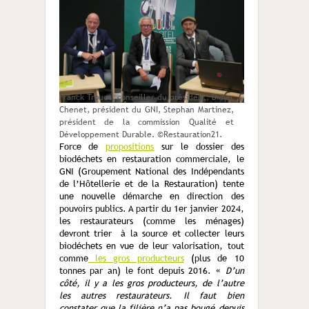
Franck Trouet, conseiller du président, Didier
Chenet, président du GNI, Stephan Martinez,
président de la commission Qualité et
Développement Durable. ©Restauration21.
Force de
propositions
sur le dossier des
biodéchets en restauration commerciale, le
GNI (Groupement National des Indépendants
de l’Hôtellerie et de la Restauration) tente
une nouvelle démarche en direction des
pouvoirs publics. A partir du 1er janvier 2024,
les restaurateurs (comme les ménages)
devront trier à la source et collecter leurs
biodéchets en vue de leur valorisation, tout
comme
les gros producteurs
(plus de 10
tonnes par an) le font depuis 2016. «
D’un
côté, il y a les gros producteurs, de l’autre
les autres restaurateurs. Il faut bien
constater que la filière n’a pas bougé depuis