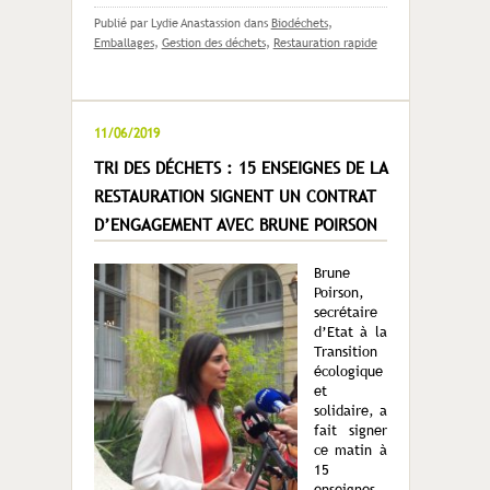
Publié par Lydie Anastassion
dans
Biodéchets
,
Emballages
,
Gestion des déchets
,
Restauration rapide
11/06/2019
TRI DES DÉCHETS : 15 ENSEIGNES DE LA
RESTAURATION SIGNENT UN CONTRAT
D’ENGAGEMENT AVEC BRUNE POIRSON
Brune
Poirson,
secrétaire
d’Etat à la
Transition
écologique
et
solidaire, a
fait signer
ce matin à
15
enseignes