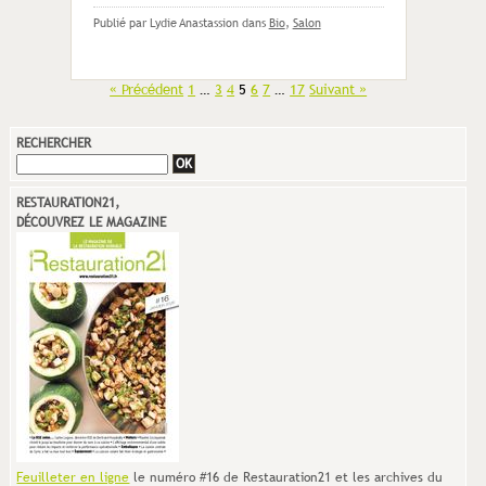
Publié par Lydie Anastassion
dans
Bio
,
Salon
« Précédent
1
…
3
4
5
6
7
…
17
Suivant »
RECHERCHER
RESTAURATION21,
DÉCOUVREZ LE MAGAZINE
Feuilleter en ligne
le numéro #16 de Restauration21 et les archives du