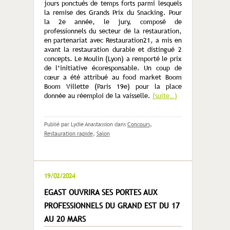
jours ponctués de temps forts parmi lesquels
la remise des Grands Prix du Snacking. Pour
la 2
e
année, le jury, composé de
professionnels du secteur de la restauration,
en partenariat avec Restauration21, a mis en
avant la restauration durable et distingué 2
concepts. Le Moulin (Lyon) a remporté le prix
de l’initiative écoresponsable. Un coup de
cœur a été attribué au food market Boom
Boom Villette (Paris 19
e
) pour la place
donnée au réemploi de la vaisselle.
(suite…)
Publié par Lydie Anastassion
dans
Concours
,
Restauration rapide
,
Salon
19/02/2024
EGAST OUVRIRA SES PORTES AUX
PROFESSIONNELS DU GRAND EST DU 17
AU 20 MARS