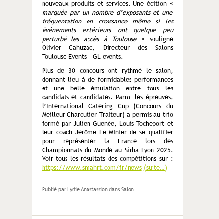
nouveaux produits et services. Une édition «
marquée par un nombre d’exposants et une
fréquentation en croissance même si les
événements extérieurs ont quelque peu
perturbé les accès à Toulouse
» souligne
Olivier Cahuzac, Directeur des Salons
Toulouse Events – GL events.
Plus de 30 concours ont rythmé le salon,
donnant lieu à de formidables performances
et une belle émulation entre tous les
candidats et candidates. Parmi les épreuves,
l’International Catering Cup (Concours du
Meilleur Charcutier Traiteur) a permis au trio
formé par Julien Guenée, Louis Tocheport et
leur coach Jérôme Le Minier de se qualifier
pour représenter la France lors des
Championnats du Monde au Sirha Lyon 2025.
Voir tous les résultats des compétitions sur :
https://www.smahrt.com/fr/news
(suite…)
Publié par Lydie Anastassion
dans
Salon