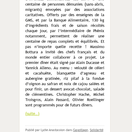
centaine de personnes démunies (sans-abris,
migrants) envoyées par des associations
caritatives. Offerts par des enseignes de la
GMS, et par la Banque Alimentaire, 130 kg
d’ingrédients frais et de saison récoltés
chaque jour, par l’intermédiaire de Phénix
notamment, permettent de réaliser une
centaine de repas complets et équilibrés. Et
pas n’importe quelle recette ! Massimo
Bottura a invité des chefs français et du
monde entier collaborer à ce projet. Le
premier dîner était signé par Alain Ducasse et
Yannick Alleno. Au menu : velouté de céleri
et cacahuète, blanquette d’agneau et
aubergine gratinée, riz pilaf à la fondue
d’oignon au safran et noix de cajou salées et
pour finir, un dessert avocat-chocolat, salade
de clémentines. Christopher Hache, Michel
Troisgros, Alain Passard, Olivier Roellinger
sont programmés pour de futurs dîners.
(suite…)
Publié par Lydie Anastassion
dans
Gaspillage
,
Solidarité