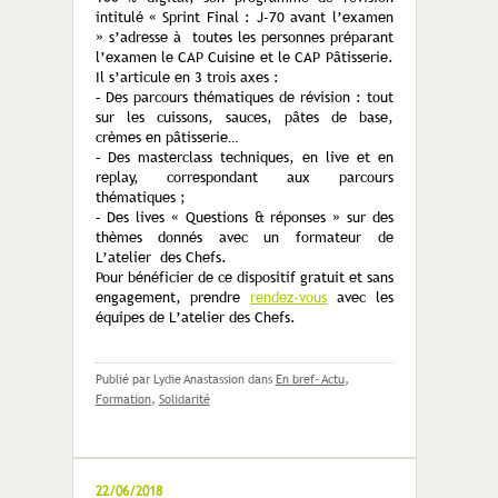
intitulé « Sprint Final : J-70 avant l’examen
» s’adresse à toutes les personnes préparant
l’examen le CAP Cuisine et le CAP Pâtisserie.
Il s’articule en 3 trois axes :
– Des parcours thématiques de révision : tout
sur les cuissons, sauces, pâtes de base,
crèmes en pâtisserie…
– ​Des masterclass techniques​, en live et en
replay, correspondant aux parcours
thématiques ;
– ​Des lives « Questions & réponses » sur des
thèmes donnés avec un formateur de
L’atelier des Chefs.
Pour bénéficier de ce dispositif ​gratuit et sans
engagement,​ prendre
rendez-vous
avec les
équipes de L’atelier des Chefs.
Publié par Lydie Anastassion
dans
En bref- Actu
,
Formation
,
Solidarité
22/06/2018