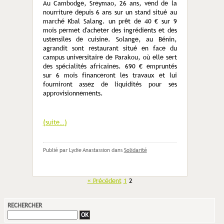
Au Cambodge, Sreymao, 26 ans, vend de la
nourriture depuis 6 ans sur un stand situé au
marché Kbal Salang. un prêt de 40 € sur 9
mois permet d'acheter des ingrédients et des
ustensiles de cuisine. Solange, au Bénin,
agrandit sont restaurant situé en face du
campus universitaire de Parakou, où elle sert
des spécialités africaines. 690 € empruntés
sur 6 mois financeront les travaux et lui
fourniront assez de liquidités pour ses
approvisionnements.
(suite…)
Publié par Lydie Anastassion
dans
Solidarité
« Précédent
1
2
RECHERCHER