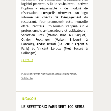
logiciel peuvent, s’ils le souhaitent, activer
l’option « responsable » du module de
réservation. Lorsqu’ils réservent, un logo
informe les clients de l’engagement du
restaurant. Pour promouvoir cette nouvelle
offre, l’éditeur toulousain s’appuie sur 4
professionnels ambassadeurs et utilisateurs :
Sébastien Bras (Maison Bras au Suquet),
Olivier Roellinger (Maison Bricourt à
Cancale), André Terrail (La Tour d’Argent à
Paris) et Vincent Leroux (Paul Bocuse à
Collonges).
(suite…)
Publié par Lydie Anastassion
dans
Equipement
,
Solidarité
19/03/2018
LE REFETTORIO PARIS SERT 100 REPAS