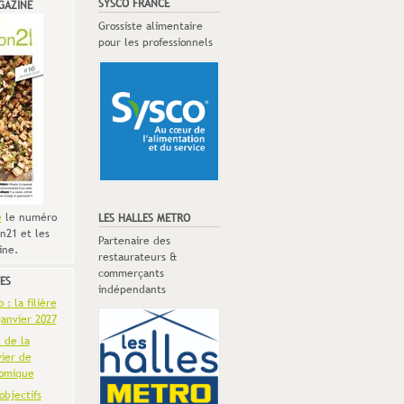
SYSCO FRANCE
GAZINE
Grossiste alimentaire
pour les professionnels
e
le numéro
LES HALLES METRO
n21 et les
Partenaire des
ine.
restaurateurs &
commerçants
ES
indépendants
: la filière
anvier 2027
t de la
vier de
omique
objectifs