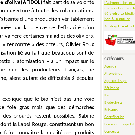
le d’olive(AFIDOL)
fait part de sa volonté
L’alimentation et 
restauration, sur l
on ouverture à toutes les collaborations.
défendre la biodiv
e, l’atteinte d’une production véritablement
lien à la nature
Antifragilité et ro
nnée par la preuve de l’efficacité d’un
 vaincre certaines maladies des oliviers.
la « rencontre » des acteurs, Olivier Roux
isation lié au fait que beaucoup sont de
CATÉGORIES
cette « atomisation » a un impact sur le
Agenda
nne que les producteurs français, ne
Allergènes
, aient autant de difficultés à écouler
Apprentissage
Bâtiment
Bio
, explique que le bio n’est pas une voie
Biodéchets
 de foie gras mais que des démarches
Boissons
e des progrès restent possibles. Sabine
Certification
 dont le Label Rouge, constituent un bon
Commerce équitab
Concepts
aire connaître la qualité des produits