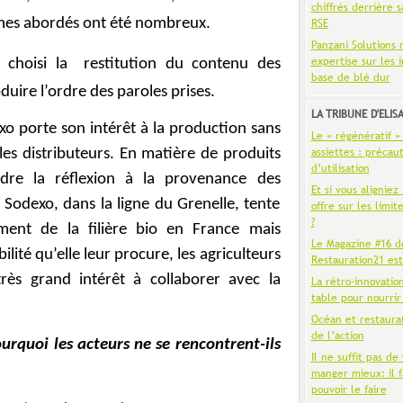
chiffrés derrière s
èmes abordés ont été nombreux.
RSE
Panzani Solutions 
expertise sur les 
 choisi la
restitution du contenu des
base de blé dur
uire l’ordre des paroles prises.
LA TRIBUNE D'ELIS
xo porte son intérêt à la production sans
Le « régénératif »
assiettes : précaut
les distributeurs. En matière de produits
d’utilisation
ndre la réflexion à la provenance des
Et si vous aligniez
 Sodexo, dans la ligne du Grenelle, tente
offre sur les limit
?
ment de la filière bio en France mais
Le Magazine #16 d
ilité qu’elle leur procure, les agriculteurs
Restauration21 est
ès grand intérêt à collaborer avec la
La rétro-innovatio
table pour nourrir
Océan et restaura
de l’action
ourquoi les acteurs ne se rencontrent-ils
Il ne suffit pas de 
manger mieux: il f
pouvoir le faire