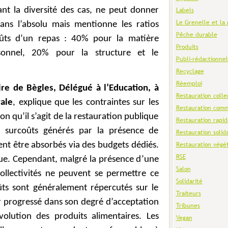
ant la diversité des cas, ne peut donner
Labels
Le Grenelle et la 
ns l’absolu mais mentionne les ratios
Pêche durable
oûts d’un repas : 40% pour la matière
Produits
onnel, 20% pour la structure et le
Publi-rédactionnel
Recyclage
Réemploi
re de Bègles, Délégué à l’Education, à
Restauration colle
rale
, explique que les contraintes sur les
Restauration comm
on qu’il s’agit de la restauration publique
Restauration rapid
s surcoûts générés par la présence de
Restauration solid
ent être absorbés via des budgets dédiés.
Restauration végé
RSE
tique. Cependant, malgré la présence d’une
Salon
collectivités ne peuvent se permettre ce
Solidarité
oûts sont généralement répercutés sur le
Traiteurs
 progressé dans son degré d’acceptation
Tribunes
volution des produits alimentaires. Les
Vegan