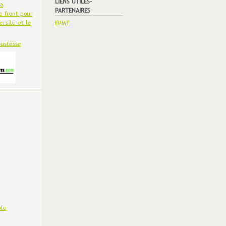
LIENS UTILES-
la
PARTENAIRES
e front pour
ersité et le
EPMT
bustesse
le