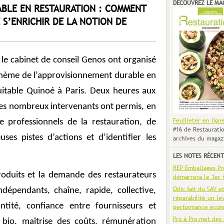
DÉCOUVREZ LE MA
BLE EN RESTAURATION : COMMENT
 S’ENRICHIR DE LA NOTION DE
le cabinet de conseil Genos ont organisé
 thème de l’approvisionnement durable en
uitable Quinoé à Paris. Deux heures aux
 des nombreux intervenants ont permis, en
Feuilleter en lign
e professionnels de la restauration, de
#16 de Restauratio
es pistes d’actions et d’identifier les
archives du magaz
LES NOTES RÉCENT
REP Emballages Pro 
roduits et la demande des restaurateurs
démarrera le 1er j
Odic fait du SAV e
indépendants, chaîne, rapide, collective,
réparabilité un le
ntité, confiance entre fournisseurs et
performance écon
Pro à Pro met des 
s, bio, maîtrise des coûts, rémunération