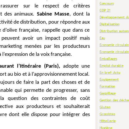
Concours
assurer sur le respect de critères
COP 21
ent des animaux.
Sabine Masse
, dont la
Développement du
tivité de distribution, pour répondre aux
Digitalisation
ile d’olive française, rappelle que dans ce
Distribution autom
 peuvent avoir un impact positif mais
Eau
Economie circulair
 marketing menées par les producteurs
Economie circulair
 l’expression de la voix française.
Emballages
Emploi durable
rant l’Itinéraire (Paris),
adopte une
En bref- Actu
ort au bio et à l’approvisionnement local.
Equipement
oujours de faire la part des choses et de
Formation
nable qui permette de progresser, sans
Gaspillage
a question des contraintes de coût
Gestion des déche
lective aux producteurs et souhaiterait
Gluten
Grossistes
e dont elle dispose pour intégrer des
Hôtellerie
Hygiène