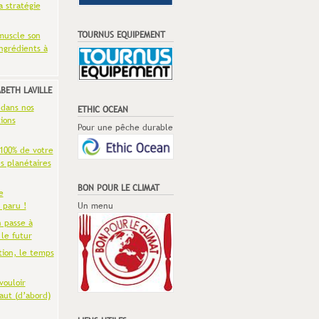
a stratégie
TOURNUS EQUIPEMENT
muscle son
ingrédients à
ABETH LAVILLE
 dans nos
ETHIC OCEAN
ions
Pour une pêche durable
 100% de votre
es planétaires
BON POUR LE CLIMAT
e
 paru !
Un menu
n passe à
 le futur
tion, le temps
vouloir
aut (d’abord)