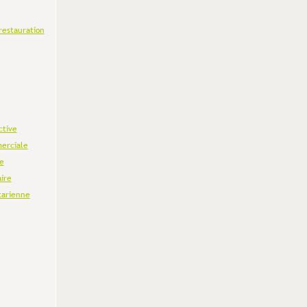
restauration
ctive
erciale
e
aire
tarienne