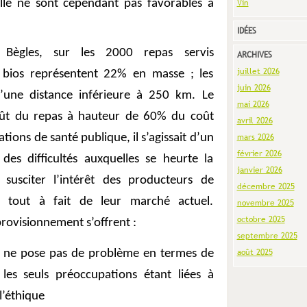
elle ne sont cependant pas favorables à
Vin
IDÉES
 Bègles, sur les 2000 repas servis
ARCHIVES
juillet 2026
 bios représentent 22% en masse ; les
juin 2026
’une distance inférieure à 250 km. Le
mai 2026
ût du repas à hauteur de 60% du coût
avril 2026
tions de santé publique, il s’agissait d’un
mars 2026
février 2026
 des difficultés auxquelles se heurte la
janvier 2026
e susciter l’intérêt des producteurs de
décembre 2025
t tout à fait de leur marché actuel.
novembre 2025
octobre 2025
rovisionnement s’offrent :
septembre 2025
ui ne pose pas de problème en termes de
août 2025
 les seuls préoccupations étant liées à
 l’éthique