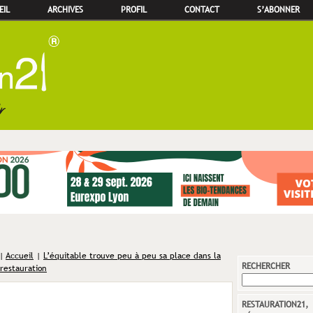
EIL
ARCHIVES
PROFIL
CONTACT
S’ABONNER
|
Accueil
|
L’équitable trouve peu à peu sa place dans la
RECHERCHER
restauration
RESTAURATION21,