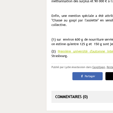
méthanisation des surplus et 90 000 € à l
Enfin, une mention spéciale a été attri
"Chasse au gaspi par l'assiette" en sens
collective.
(1) sur environ 600 g de nourriture servie
on estime qu'entre 125 g et 150 g sont jet
(2)
Première université d'automne inte
Strasbourg.
Publié par Lydie Anastassion
dans
Gaspillage
,
Resta
Partager
COMMENTAIRES (0)