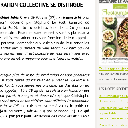
DÉCOUVREZ LE MA
URATION COLLECTIVE SE DISTINGUE
collège Jules Grévy de Poligny (39), a remporté le prix
ation", décerné par Stéphane Le Foll, Ministre de
 de la Forêt, le 16 octobre, lors de la 2e journée
imentaire. Pour diminuer les restes sur les plateaux à
s collégiens soient servis en fonction de leur appétit.
 peuvent demander aux cuisiniers de leur servir les
andez aux cuisiniers de vous servir 1/2 part ou une
r les entrées, il est possible de vous servir soit avec
 ou une assiette moyenne pour une faim normale
"…
Feuilleter en lign
#16 de Restauratio
presque plus de reste de production et vous produirez
archives du magaz
i vous faites du riz pilaf en suivant le GEMRCN il
20 kg. Si vous suivez nos principes de distribution en
LES NOTES RÉCENT
n appétit, 15 à 18 kg de riz suffisse en fonction des
lat garni, fromages et desserts
" explique Christophe
REP Emballages Pro 
 sont pesés et les chiffres sont affichés le lendemain
démarrera le 1er j
e la veille
". Le cuisinier estime à 20 kg le poids de
Odic fait du SAV e
 (430 couverts), soit 46,5 g par personne (1). Ce qui
réparabilité un le
6,3 € par jour pour l'ensemble des convives et 10 697
performance écon
Pro à Pro met des 