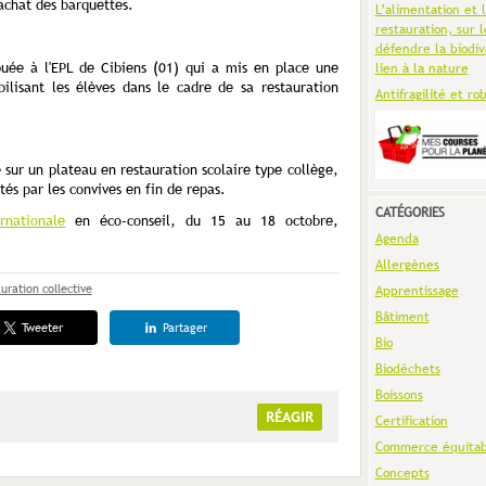
'achat des barquettes.
L’alimentation et 
restauration, sur l
défendre la biodiv
buée à l'EPL de Cibiens (01) qui a mis en place une
lien à la nature
ibilisant les élèves dans le cadre de sa restauration
Antifragilité et ro
 sur un plateau en restauration scolaire type collège,
és par les convives en fin de repas.
CATÉGORIES
rnationale
en éco-conseil, du 15 au 18 octobre,
Agenda
Allergènes
uration collective
Apprentissage
Bâtiment
Tweeter
Partager
Bio
Biodéchets
Boissons
RÉAGIR
Certification
Commerce équitab
Concepts