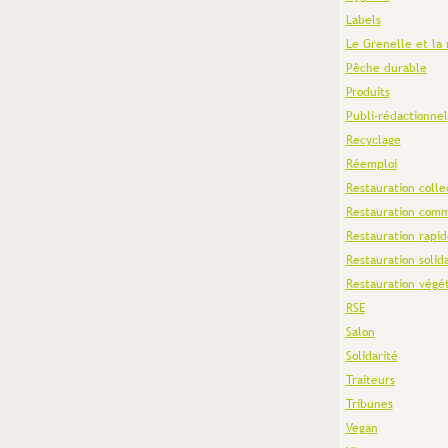
Labels
Le Grenelle et la 
Pêche durable
Produits
Publi-rédactionnel
Recyclage
Réemploi
Restauration colle
Restauration comm
Restauration rapid
Restauration solid
Restauration végé
RSE
Salon
Solidarité
Traiteurs
Tribunes
Vegan