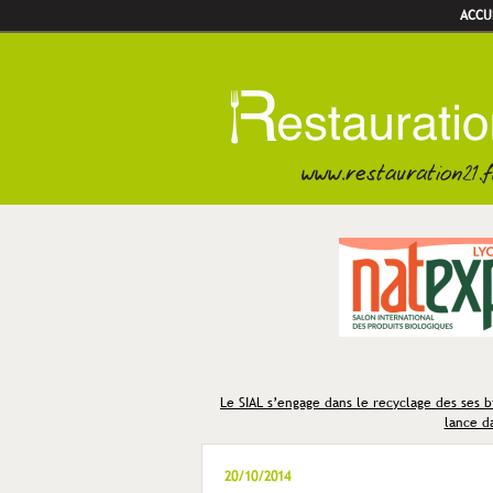
ACCU
Le SIAL s’engage dans le recyclage des ses b
lance da
20/10/2014