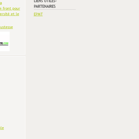
LIENS UTILES-
la
PARTENAIRES
e front pour
ersité et le
EPMT
bustesse
le