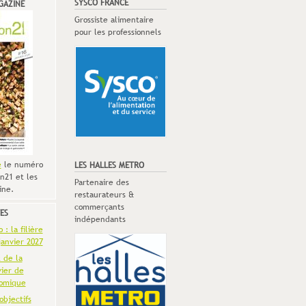
SYSCO FRANCE
GAZINE
Grossiste alimentaire
pour les professionnels
e
le numéro
LES HALLES METRO
n21 et les
Partenaire des
ine.
restaurateurs &
commerçants
ES
indépendants
: la filière
anvier 2027
t de la
vier de
omique
objectifs