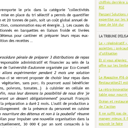
chiffrés derrière s
RSE
remporte le prix dans la catégorie "collectivités
Panzani Solutions 
 mise en place du tri sélectif a permis de quantifier
expertise sur les 
n et 20 tonnes de pain, soit un coût global annuel de
base de blé dur
uction, consommation eau et énergie…). Les causes du
tionnés en barquettes en liaison froide et livrées
détenus pour cantiner et préparer leurs repas eux-
LA TRIBUNE D'ELIS
ition des recettes …
Le « régénératif »
assiettes : précaut
d’utilisation
rocédure pénale de préparer 3 distributions de repas
Et si vous aligniez
responsable administratif et financier au sein de la
offre sur les limit
re de l'université d'automne organisée par Eco-Conseil
?
 allons expérimenter pendant 2 mois une solution
Le Magazine #16 d
eux-ci se verront proposer de choisir leur repas dans
Restauration21 est
végétarien, sans porc. Ils pourront aussi bénéficier
ns, poivrons, tomates…) à cuisinier en cellule en
La rétro-innovatio
fin, nous leur donnons la possibilité de nous dire 'je
table pour nourrir
ront un dessert obligatoirement
" poursuit François
Océan et restaura
la préparation a duré 2 mois. L'outil de production a
de l’action
allongement de la présence du personnel en cuisine
Il ne suffit pas de 
a nourriture des détenus et non à la poubelle
" résume
manger mieux: il f
 bilan pour impulser une nouvelle organisation dans la
pouvoir le faire
Actuellement, 30 000 € par an sont consacrés à la