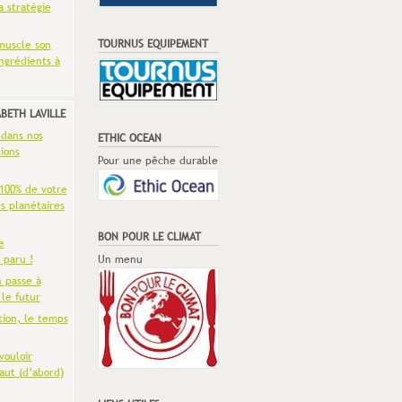
a stratégie
TOURNUS EQUIPEMENT
muscle son
ingrédients à
ABETH LAVILLE
 dans nos
ETHIC OCEAN
ions
Pour une pêche durable
 100% de votre
es planétaires
BON POUR LE CLIMAT
e
 paru !
Un menu
n passe à
 le futur
tion, le temps
vouloir
aut (d’abord)