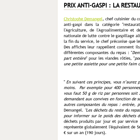
PRIX ANTI-GASPI : LA RESTA
Christophe Demangel
, chef cuisinier du 
anti-gaspi dans la catégorie "restaur
l'Agriculture, de l'Agroalimentaire et
nationale de lutte contre le gaspillage al
la fin du service, le chef préconise que le
Des affiches leur rappellent comment ils
différentes composantes du repas : "
Dem
part entière
" pour les viandes rôties, "
pou
une petite assiette pour une petite faim
"
En suivant ces principes, vous n’aurez 
moins. Par exemple pour 400 personnes s
vous faut 50 g de riz par personnes soit 
demandant aux convives en fonction de so
autres composantes du repas : entrée, p
Demangel.
"Les déchets du reste du repas
pour informer sur le poids des déchets d
déchets produits par jour et par service
représente globalement l'équivalent de 5
€ sur un an (190 jours).