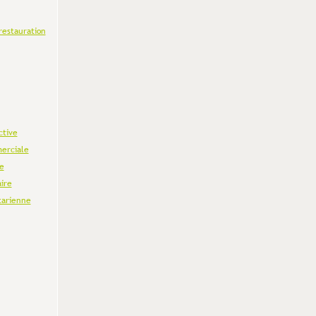
restauration
ctive
erciale
e
aire
tarienne