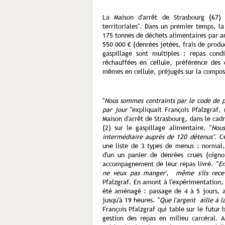
La Maison d'arrêt de Strasbourg (67) 
territoriales". Dans un premier temps, la
175 tonnes de déchets alimentaires par a
550 000 € (denrées jetées, frais de prod
gaspillage sont multiples : repas condi
réchauffées en cellule, préférence des 
mêmes en cellule, préjugés sur la compos
"
Nous sommes contraints par le code de p
par jour
"expliquait François Pfalzgraf, 
Maison d'arrêt de Strasbourg, dans le cad
(2) sur le gaspillage alimentaire. "
Nous
intermédiaire auprès de 120 détenus"
. C
une liste de 3 types de menus : normal, 
d'un un panier de denrées crues (oigno
accompagnement de leur repas livré. "
En
ne veux pas manger', même s'ils recev
Pfalzgraf. En amont à l'expérimentation, 
été aménagé : passage de 4 à 5 jours, 
jusqu'à 19 heures. "
Que l'argent aille à l
François Pfalzgraf qui table sur le futur
gestion des repas en milieu carcéral. 