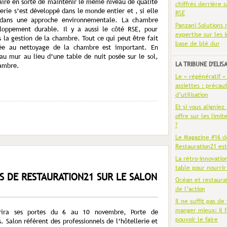
 faire en sorte de maintenir le même niveau de qualité
chiffrés derrière s
erie s’est développé dans le monde entier et , si elle
RSE
r dans une approche environnementale. La chambre
Panzani Solutions 
oppement durable. Il y a aussi le côté RSE, pour
expertise sur les 
ns la gestion de la chambre. Tout ce qui peut être fait
base de blé dur
liée au nettoyage de la chambre est important. En
 au mur au lieu d’une table de nuit posée sur le sol,
LA TRIBUNE D'ELIS
hambre.
Le « régénératif »
assiettes : précaut
d’utilisation
Et si vous aligniez
offre sur les limit
?
Le Magazine #16 d
Restauration21 est
La rétro-innovatio
table pour nourrir
 DE RESTAURATION21 SUR LE SALON
Océan et restaura
de l’action
Il ne suffit pas de 
manger mieux: il f
vrira ses portes du 6 au 10 novembre, Porte de
pouvoir le faire
s. Salon référent des professionnels de l’hôtellerie et