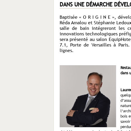
DANS UNE DÉMARCHE DÉVEL
Baptisée « O R I G I N E », déve
Réda Amalou et Stéphanie Ledoux 
salle de bain intégreront les 
innovations technologiques préfi
sera présenté au salon EquipHote
7.1, Porte de Versailles à Paris
lignes.
Resta
dans 
Laure
quelq
d’ass
natu
l’arch
bois e
savoi
perdur