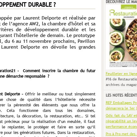
DÉCOUVREZ LE MA
OPPEMENT DURABLE ?
loppée par Laurent Delporte et réalisée par
de l’agence AW2, la chambre d'hôtel et sa
critères de développement durable et les
gurant l'hôtellerie de demain. Le prototype
l, du 6 au 11 novembre prochains, Pavillon
. Laurent Delporte en dévoile les grandes
uration21 – Comment inscrire la chambre du futur
Feuilleter en lign
une démarche responsable ?
#16 de Restauratio
archives du magaz
nt Delporte –
Offrir le meilleur ou tout simplement
LES NOTES RÉCENT
ue chose de qualité dans l’hôtellerie nécessite
REP Emballages Pro 
urer la pérennité des éléments que nous offre la
démarrera le 1er j
re. Cela fonctionne dans tous les domaines,
Odic fait du SAV e
itecture, la décoration, la restauration, etc.. Si tel
réparabilité un le
st précieux pour la réalisation d’un meuble, il faut
performance écon
r le replanter, le protéger et faire en sorte qu’il
e pour les générations futures. Dans la restauration,
Pro à Pro met des 