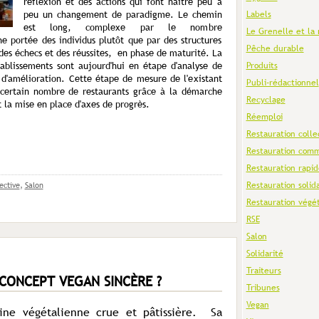
réflexion et des actions qui font naitre peu à
peu un changement de paradigme. Le chemin
Labels
est long, complexe par le nombre
Le Grenelle et la 
e portée des individus plutôt que par des structures
Pêche durable
es échecs et des réussites, en phase de maturité. La
tablissements sont aujourd'hui en étape d'analyse de
Produits
 d'amélioration. Cette étape de mesure de l'existant
Publi-rédactionnel
certain nombre de restaurants grâce à la démarche
Recyclage
 la mise en place d'axes de progrès.
Réemploi
Restauration colle
Restauration comm
Restauration rapid
Restauration solid
ective
,
Salon
Restauration végé
RSE
Salon
Solidarité
Traiteurs
CONCEPT VEGAN SINCÈRE ?
Tribunes
Vegan
ine végétalienne crue et pâtissière. Sa