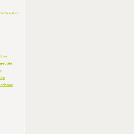
restauration
ctive
erciale
e
aire
tarienne