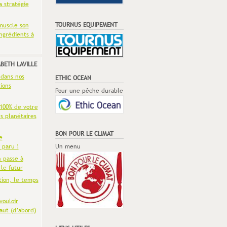
a stratégie
TOURNUS EQUIPEMENT
muscle son
ingrédients à
ABETH LAVILLE
 dans nos
ETHIC OCEAN
ions
Pour une pêche durable
 100% de votre
es planétaires
BON POUR LE CLIMAT
e
 paru !
Un menu
n passe à
 le futur
tion, le temps
vouloir
aut (d’abord)