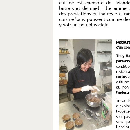
cuisine est exempte de viande,
laitiers et de miel. Elle anime
des prestations culinaires en Fra
cuisine 'sans' poussent comme des
y voir un peu plus clair.
Restaur
d'un con
Thuy-H
personne
conditio
restaura
exclusi
cultures
du non 
l'indust
Travai
d’explo
laquell
sont pas
sans p
l’écolo