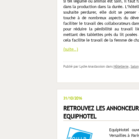
si tel légume ou animal est sain, il faut
dans la production dans la durée. L’hôtell
souhaite perdurer, elle doit se pense
touche à de nombreux aspects du dével
faciliter le travail des collaborateurs da
pour réduire la pénibilité au travail 
mettant des tablettes près du lit posées
cela facilite le travail de la femme de c
(suite…)
Publié par Lydie Anastassion
dans
Hôtellerie
,
Salon
31/10/2016
RETROUVEZ LES ANNONCEURS
EQUIPHOTEL
EquipHotel ou
Versailles à Pari