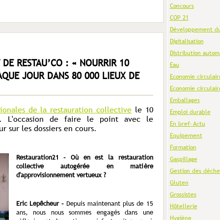
Concours
COP 21
Développement du
Digitalisation
Distribution autom
 DE RESTAU’CO : « NOURRIR 10
Eau
QUE JOUR DANS 80 000 LIEUX DE
Economie circulair
Economie circulair
Emballages
ionales de la restauration collective
le 10
Emploi durable
 L'occasion de faire le point avec le
En bref- Actu
r sur les dossiers en cours.
Equipement
Formation
Restauration21 – Où en est la restauration
Gaspillage
collective autogérée en matière
Gestion des déche
d'approvisionnement vertueux ?
Gluten
Grossistes
Eric Lepêcheur –
Depuis maintenant plus de 15
Hôtellerie
ans, nous nous sommes engagés dans une
Hygiène