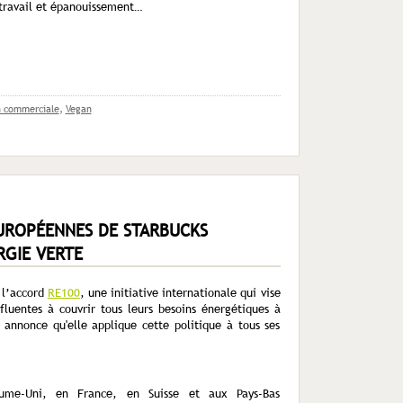
 travail et épanouissement…
n commerciale
,
Vegan
UROPÉENNES DE STARBUCKS
RGIE VERTE
 l’accord
RE100
, une initiative internationale qui vise
fluentes à couvrir tous leurs besoins énergétiques à
e annonce qu'elle applique cette politique à tous ses
me-Uni, en France, en Suisse et aux Pays-Bas