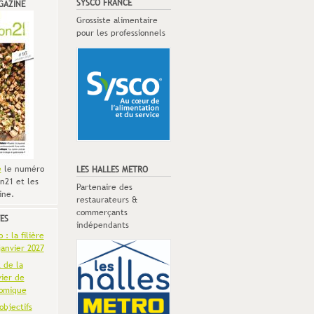
SYSCO FRANCE
GAZINE
Grossiste alimentaire
pour les professionnels
e
le numéro
LES HALLES METRO
n21 et les
Partenaire des
ine.
restaurateurs &
commerçants
ES
indépendants
: la filière
anvier 2027
t de la
vier de
omique
objectifs