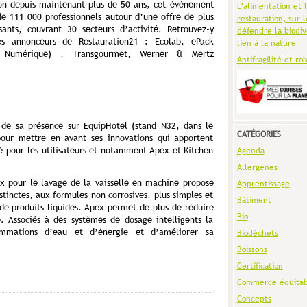
ion depuis maintenant plus de 50 ans, cet événement
L’alimentation et 
de 111 000 professionnels autour d’une offre de plus
restauration, sur l
nts, couvrant 30 secteurs d’activité. Retrouvez-y
défendre la biodiv
es annonceurs de Restauration21 : Ecolab, ePack
lien à la nature
 Numérique) , Transgourmet, Werner & Mertz
Antifragilité et ro
 de sa présence sur EquipHotel (stand N32, dans le
CATÉGORIES
pour mettre en avant ses innovations qui apportent
té pour les utilisateurs et notamment Apex et Kitchen
Agenda
Allergènes
 pour le lavage de la vaisselle en machine propose
Apprentissage
stinctes, aux formules non corrosives, plus simples et
Bâtiment
de produits liquides. Apex permet de plus de réduire
Bio
 Associés à des systèmes de dosage intelligents la
mations d’eau et d’énergie et d’améliorer sa
Biodéchets
Boissons
Certification
Commerce équitab
Concepts