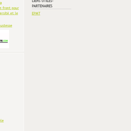
LIENS UTILES-
la
PARTENAIRES
e front pour
ersité et le
EPMT
bustesse
le