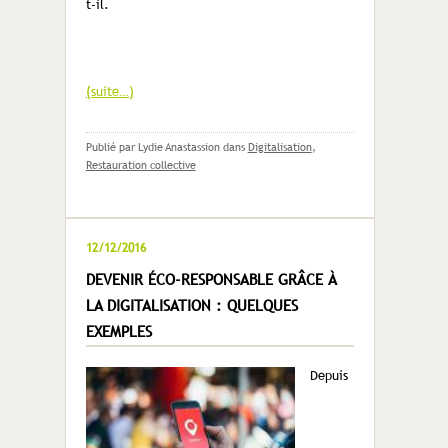
t-il.
(suite…)
Publié par Lydie Anastassion
dans
Digitalisation
,
Restauration collective
12/12/2016
DEVENIR ÉCO-RESPONSABLE GRÂCE À
LA DIGITALISATION : QUELQUES
EXEMPLES
Depuis