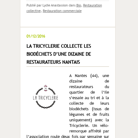
Publié par Lydie Anastassion
dans
Bio
,
Restauration
collective
,
Restauration commerciale
01/12/2016
LA TRICYCLERIE COLLECTE LES
BIODÉCHETS D’UNE DIZAINE DE
RESTAURATEURS NANTAIS
A Nantes (44), une
dizaine de
restaurateurs du
quartier de l’Ile
s’essaie au tri et à la
collecte de leurs
biodéchets (issus de
légumes et de fruits
uniquement) avec la
Tricyclerie. Un vélo-
remorque affrété par
l’association roule deux fois par semaine sur