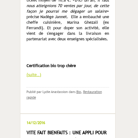
ticket moyen de 10,8 €. «
D'ici un an, il faut
nous atteignions 70 ventes par jour, de cette
façon je pourrai me dégager un salaire
»
précise Nadège Jannet. Elle a embauché une
cheffe cuisinière, Marina Ghezali (ex
Ferrandi). Et pour doper son activité, elle
vient de s'engager dans la livraison en
partenariat avec deux enseignes spécialisées.
Certification bio trop chère
(suite…)
Publié par Lydie Anastassion
dans
Bio
,
Restauration
rapide
14/12/2016
VITE FAIT BIENFAITS : UNE APPLI POUR