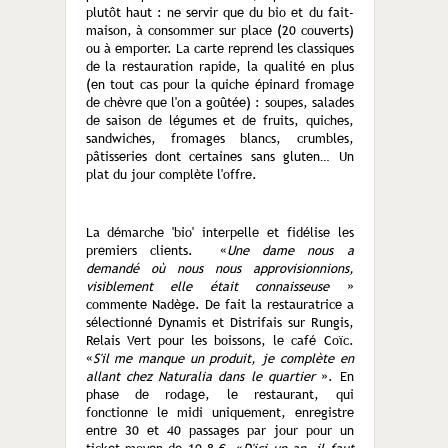
plutôt haut : ne servir que du bio et du fait-
maison, à consommer sur place (20 couverts)
ou à emporter. La carte reprend les classiques
de la restauration rapide, la qualité en plus
(en tout cas pour la quiche épinard fromage
de chèvre que l'on a goûtée) : soupes, salades
de saison de légumes et de fruits, quiches,
sandwiches, fromages blancs, crumbles,
pâtisseries dont certaines sans gluten… Un
plat du jour complète l'offre.
La démarche 'bio' interpelle et fidélise les
premiers clients. «
Une dame nous a
demandé où nous nous approvisionnions,
visiblement elle était connaisseuse
»
commente Nadège. De fait la restauratrice a
sélectionné Dynamis et Distrifais sur Rungis,
Relais Vert pour les boissons, le café Coïc.
«
S'il me manque un produit, je complète en
allant chez Naturalia dans le quartier
». En
phase de rodage, le restaurant, qui
fonctionne le midi uniquement, enregistre
entre 30 et 40 passages par jour pour un