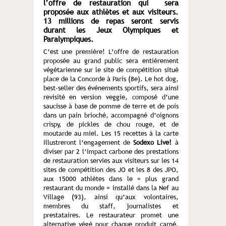
l’offre de restauration qui sera
proposée aux athlètes et aux visiteurs.
13 millions de repas seront servis
durant les Jeux Olympiques et
Paralympiques.
C’est une première! L’offre de restauration
proposée au grand public sera entièrement
végétarienne sur le site de compétition situé
place de la Concorde à Paris (8e). Le hot dog,
best-seller des événements sportifs, sera ainsi
revisité en version veggie, composé d’une
sau­cisse à base de pomme de terre et de pois
dans un pain brioché, accompagné d’oignons
crispy, de pickles de chou rouge, et de
moutarde au miel. Les 15 recettes à la carte
illustreront l’engagement de
Sodexo Live!
à
diviser par 2 l’impact carbone des prestations
de restauration servies aux visiteurs sur les 14
sites de com­pétition des JO et les 8 des JPO,
aux 15000 athlètes dans le « plus grand
restaurant du monde » installé dans la Nef au
Village (93), ainsi qu’aux volontaires,
membres du staff, journalistes et
prestataires. Le restaurateur promet une
alternative végé pour chaque pro­duit carné.