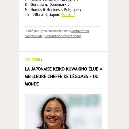
8 – Geranium, Danemark ;
9 – Humus & Hortense, Belgique ;
10 – Villa Aid, Japon.
(suite…)
Publié par Lydie Anastassion
dans
Restauration
commerciale
,
Restauration végétarienne
16/10/2023
LA JAPONAISE KEIKO KUWAKINO ÉLUE «
MEILLEURE CHEFFE DE LÉGUMES » DU
MONDE