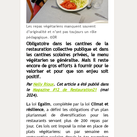
Les repas végétariens manquent souvent
d’originalité et n’ont pas toujours un rôle
pédagogique. ©DR
Obligatoire dans les cantines de la
restauration collective publique et dans
les cantines scolaires privées, le menu
végétarien se généralise. Mais il reste
encore de gros efforts à fournir pour le
valoriser et pour que son enjeu soit
positif.
Par
Nelly Rioux
.
Cet article a été publié dans
le
Magazine #12 de Restauration21
(mai
2024).
L
a loi
Egalim
, complétée par la loi
Cli­mat et
résilience
, a défini les obli­gations d’un plan
pluriannuel de di­versification pour les
restaurants servant plus de 200 repas par
jour. Ces lois ont imposé la mise en place de
plats végétariens: un par semaine en