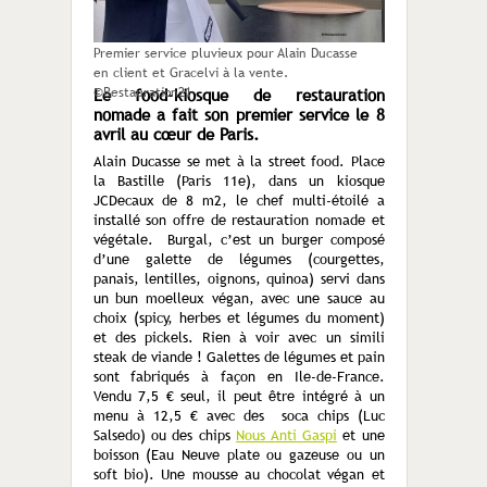
Premier service pluvieux pour Alain Ducasse
en client et Gracelvi à la vente.
©Restauration21
Le food-kiosque de restauration
nomade a fait son premier service le 8
avril au cœur de Paris.
Alain Ducasse se met à la street food. Place
la Bastille (Paris 11
e
), dans un kiosque
JCDecaux de 8 m
2
, le chef multi-étoilé a
installé son offre de restauration nomade et
végétale. Burgal, c’est un burger composé
d’une galette de légumes (courgettes,
panais, lentilles, oignons, quinoa) servi dans
un bun moelleux végan, avec une sauce au
choix (spicy, herbes et légumes du moment)
et des pickels. Rien à voir avec un simili
steak de viande ! Galettes de légumes et pain
sont fabriqués à façon en Ile-de-France.
Vendu 7,5 € seul, il peut être intégré à un
menu à 12,5 € avec des soca chips (Luc
Salsedo) ou des chips
Nous Anti Gaspi
et une
boisson (Eau Neuve plate ou gazeuse ou un
soft bio). Une mousse au chocolat végan et