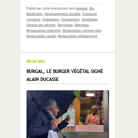
Publié par Lydie Anastassion
dans
Agenda
,
Bio
,
Biodéchets
,
Développement durable
,
Economie
circulaire
,
Emballages
,
Equipement
,
Gaspillage
,
Gestion des déchets
,
Recyclage
,
Réemploi
,
Restauration collective
,
Restauration commerciale
,
Restauration rapide
,
Restauration végétarienne
08/04/2022
BURGAL, LE BURGER VÉGÉTAL SIGNÉ
ALAIN DUCASSE