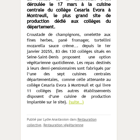
déroulée le 17 mars à la cuisine
centrale du collège Cesaria Evora à
Montreuil, le plus grand site de
production dédié aux collèges du
département.
Croustade de champignons, omelette aux
fines herbes, pané fromager, tortellini
mozarella sauce crème…. depuis le 1
er
janvier 20255, 83 des 130 collèges situés en
Seine-Saint-Denis proposent une option
végétarienne quotidienne. Les repas destinés
à leurs demi-pensionnaires sont fabriqués par
l’une des sept cuisines centrales
départementales, comme celle attenante au
collège Cesaria Evora à Montreuil et qui livre
11 collèges (les autres établissements
disposent d’une cuisine de production
implantée sur le site).
(suite…)
Publié par Lydie Anastassion
dans
Restauration
collective
,
Restauration végétarienne