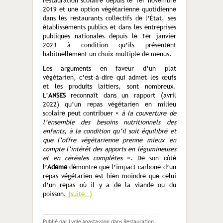
restauration scolaire depuis le 1er novembre
2019 et une option végétarienne quotidienne
dans les res­taurants collectifs de l’État, ses
établisse­ments publics et dans les entreprises
pu­bliques nationales depuis le 1er janvier
2023 à condition qu’ils présentent
habituellement un choix multiple de menus.
Les arguments en faveur d’un plat
végétarien, c’est-à-dire qui admet les œufs
et les produits laitiers, sont nombreux.
L’
ANSES
reconnaît dans un rapport (avril
2022) qu’un repas vé­gétarien en milieu
scolaire peut contribuer «
à la couverture de
l’ensemble des besoins nu­tritionnels des
enfants, à la condition qu’il soit équilibré et
que l’offre végétarienne prenne mieux en
compte l’intérêt des apports en légu­mineuses
et en céréales complètes
». De son côté
l’
Ademe
démontre que l’impact carbone d’un
repas végétarien est bien moindre que celui
d’un repas où il y a de la viande ou du
poisson.
(suite…)
Publié par Lydie Anastassion
dans
Restauration