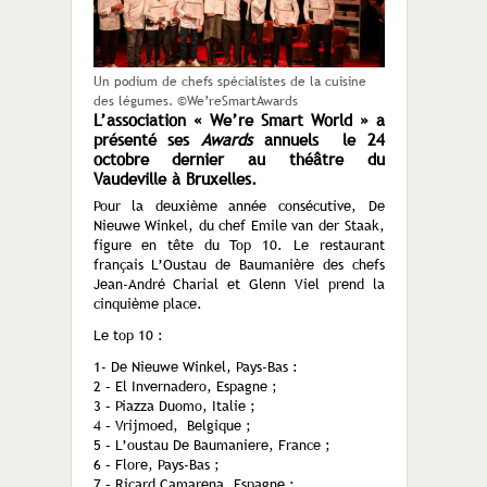
Un podium de chefs spécialistes de la cuisine
des légumes. ©We’reSmartAwards
L’association « We’re Smart World » a
présenté ses
Awards
annuels le 24
octobre dernier au théâtre du
Vaudeville à Bruxelles.
Pour la deuxième année consécutive, De
Nieuwe Winkel, du chef Emile van der Staak,
figure en tête du Top 10. Le restaurant
français L’Oustau de Baumanière des chefs
Jean-André Charial et Glenn Viel prend la
cinquième place.
Le top 10 :
1- De Nieuwe Winkel, Pays-Bas :
2 – El Invernadero, Espagne ;
3 – Piazza Duomo, Italie ;
4 – Vrijmoed, Belgique ;
5 – L’oustau De Baumaniere, France ;
6 – Flore, Pays-Bas ;
7 – Ricard Camarena, Espagne ;