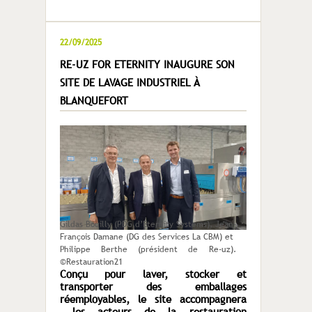
22/09/2025
RE-UZ FOR ETERNITY INAUGURE SON
SITE DE LAVAGE INDUSTRIEL À
BLANQUEFORT
Gildas Bouilly (PDG d’Eternity Systems), Jean-
François Damane (DG des Services La CBM) et
Philippe Berthe (président de Re-uz).
©Restauration21
Conçu pour laver, stocker et
transporter des emballages
réemployables, le site accompagnera
les acteurs de la restauration