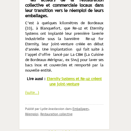
collective et commerciale locaux dans
leur transition vers le réemploi de leurs
emballages.
C’est à quelques kilomètres de Bordeaux
(33), à Blanquefort, que Re-uz et Eternity
Systems ont implanté leur première laverie
industrielle sous la bannière Re-uz for
Eternity, leur joint-venture créée en début
d’année. Une implantation qui fait suite à
l’appel d’offre lancé par La CBM (La Cuisine
de Bordeaux-Mérignac, ex Sivu) pour laver ses
bacs inox et couvercles et remporté par la
nouvelle entité.
Lire aussi :
Eternity Systems et Re-uz créent
une joint-venture
(suite…)
Publié par Lydie Anastassion
dans
Emballages
,
Réemploi
,
Restauration collective