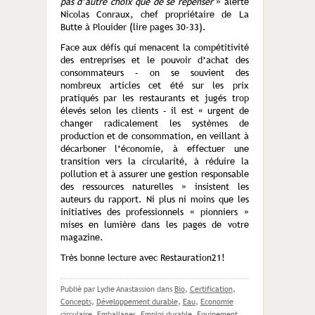
pas d’autre choix que de se repenser
» alerte
Nicolas Conraux, chef propriétaire de La
Butte à Plouider (lire pages 30-33).
Face aux défis qui menacent la compétitivité
des entreprises et le pouvoir d’achat des
consommateurs – on se souvient des
nombreux articles cet été sur les prix
pratiqués par les restaurants et jugés trop
élevés selon les clients – il est « urgent de
changer radicalement les systèmes de
production et de consommation, en veillant à
décarboner l’économie, à effectuer une
transition vers la circularité, à réduire la
pollution et à assurer une gestion responsable
des ressources naturelles » insistent les
auteurs du rapport. Ni plus ni moins que les
initiatives des professionnels « pionniers »
mises en lumière dans les pages de votre
magazine.
Très bonne lecture avec Restauration21!
Publié par Lydie Anastassion
dans
Bio
,
Certification
,
Concepts
,
Développement durable
,
Eau
,
Economie
circulaire
,
Emballages
,
Emploi durable
,
Equipement
,