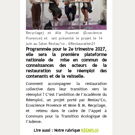
Marie-Cécile ROLLIN (Restau’co), Nathalie
Beugnot (Tremplin), Lise Nicolas (Mme & M.
Recyclage) et Alix Puzenat (Ecoscience
Provence) et ont présenté le projet le 14
juin au Salon Restau’co . ©Restauration21
Programmée pour le 2e trimestre 2027,
elle sera la première plateforme
nationale de mise en commun de
connaissances des acteurs de la
restauration sur le réemploi des
contenants et de la vaisselle.
Comment accompagner la restauration
collective dans leur transition vers le
réemploi ? C’est l’ambition de l’Académie du
Réemploi, un projet porté par Restau’Co,
Ecoscience Provence et Mme & M. Recyclage,
et retenu dans le cadre de l’Appel à
Communs pour la Transition écologique de
l’Ademe.
Lire aussi : Notre rubrique
RÉEMPLOI