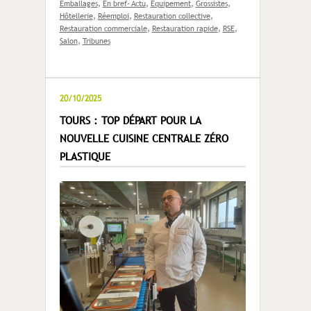
Emballages
,
En bref- Actu
,
Equipement
,
Grossistes
,
Hôtellerie
,
Réemploi
,
Restauration collective
,
Restauration commerciale
,
Restauration rapide
,
RSE
,
Salon
,
Tribunes
20/10/2025
TOURS : TOP DÉPART POUR LA
NOUVELLE CUISINE CENTRALE ZÉRO
PLASTIQUE