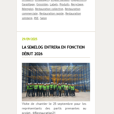
Gaspillage
,
Grossistes
,
Labels
,
Produits
,
Recyclage
,
Réemploi
,
Restauration collective
,
Restauration
commerciale
,
Restauration rapide
,
Restauration
solidaire
,
RSE
,
Salon
29/09/2025
LA SEMELOG ENTRERA EN FONCTION
DÉBUT 2026
Visite de chantier le 25 septembre pour les
représentants des partis prenantes au
projet. ©Restauration21