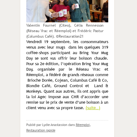
Valentin Fournel (Citeo), Célia Rennesson
(Réseau Vrac et Réemploi) et Frédéric Pastur
(Columbus Café). ©Restauration21
Vendredi 19 septembre, les consommateurs
venus avec leur mugs dans les quelques 319
coffee-shops participant au Bring Your Mug
Day se sont vus offrir leur boisson chaude.
Pour sa 2
e
édition, l’opération Bring Your Mug
Day, organisée par le Réseau Vrac et
Réemploi, a fédéré de grands réseaux comme
Brioche Dorée, Cojean, Columbus Café & Co,
Blondie Café, Ground Control et Land &
Monkeys. Quant aux autres, ils ont appris que
la loi Agec impose aux CHR d’accorder une
remise sur le prix de vente d’une boisson à un
client venu avec sa propre tasse.
(suite…)
Publié par Lydie Anastassion
dans
Réemploi
,
Restauration rapide