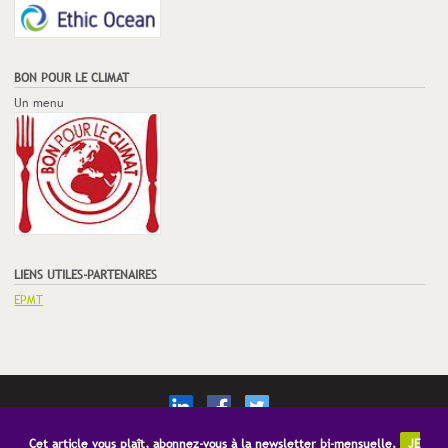
BON POUR LE CLIMAT
Un menu
LIENS UTILES-PARTENAIRES
EPMT
© Copyright Restauration21
Mentions Légales
CGV
Publicité
Cet article vous plaît, abonnez-vous à la newsletter bi-mensuelle.
JE