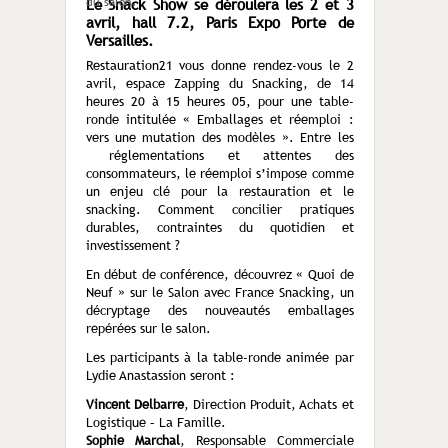
du salon.
Le Snack Show se déroulera les 2 et 3
avril, hall 7.2, Paris Expo Porte de
Versailles.
Restauration21 vous donne rendez-vous le 2
avril, espace Zapping du Snacking, de 14
heures 20 à 15 heures 05, pour une table-
ronde intitulée « Emballages et réemploi :
vers une mutation des modèles ». Entre les
réglementations et attentes des
consommateurs, le réemploi s’impose comme
un enjeu clé pour la restauration et le
snacking. Comment concilier pratiques
durables, contraintes du quotidien et
investissement ?
En début de conférence, découvrez « Quoi de
Neuf » sur le Salon avec France Snacking, un
décryptage des nouveautés emballages
repérées sur le salon.
Les participants à la table-ronde animée par
Lydie Anastassion seront :
Vincent Delbarre
, Direction Produit, Achats et
Logistique – La Famille.
Sophie Marchal
, Responsable Commerciale