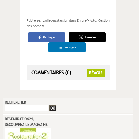
Publié par Lydie Anastassion
dans
En bref- Actu
,
Gestion
des déchets
Partager
Tweeter
Partager
COMMENTAIRES (0)
RÉAGIR
RECHERCHER
RESTAURATION21,
DÉCOUVREZ LE MAGAZINE