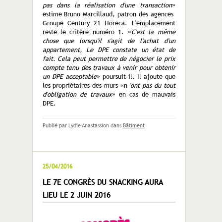
pas dans la réalisation d'une transaction
»
estime Bruno Marcillaud, patron des agences
Groupe Century 21 Horeca. L'emplacement
reste le critère numéro 1. «
C'est la même
chose que lorsqu'il s'agit de l'achat d'un
appartement, Le DPE constate un état de
fait. Cela peut permettre de négocier le prix
compte tenu des travaux à venir pour obtenir
un DPE acceptable
» poursuit-il. Il ajoute que
les propriétaires des murs «n
'ont pas du tout
d'obligation de travaux
» en cas de mauvais
DPE.
Publié par Lydie Anastassion
dans
Bâtiment
25/04/2016
LE 7E CONGRÈS DU SNACKING AURA
LIEU LE 2 JUIN 2016