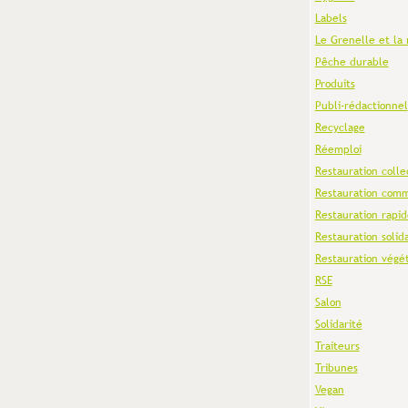
Labels
Le Grenelle et la 
Pêche durable
Produits
Publi-rédactionnel
Recyclage
Réemploi
Restauration colle
Restauration comm
Restauration rapid
Restauration solid
Restauration végé
RSE
Salon
Solidarité
Traiteurs
Tribunes
Vegan