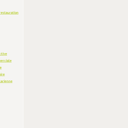
restauration
ctive
erciale
e
aire
tarienne