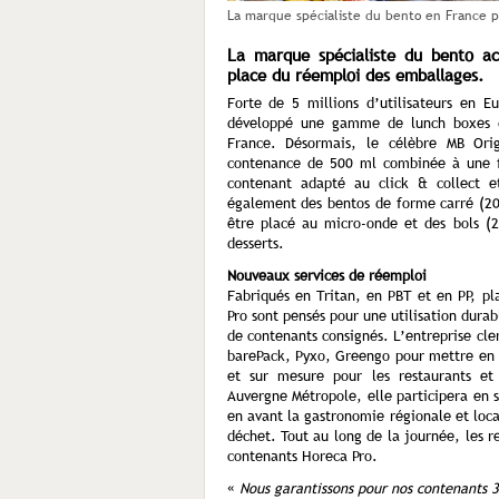
La marque spécialiste du bento en France p
La marque spécialiste du bento a
place du réemploi des emballages.
Forte de 5 millions d’utilisateurs en E
développé une gamme de lunch boxes d
France. Désormais, le célèbre MB Orig
contenance de 500 ml combinée à une f
contenant adapté au click & collect 
également des bentos de forme carré (200
être placé au micro-onde et des bols (2
desserts.
Nouveaux services de réemploi
Fabriqués en Tritan, en PBT et en PP, p
Pro sont pensés pour une utilisation durabl
de contenants consignés. L’entreprise cl
barePack, Pyxo, Greengo pour mettre en 
et sur mesure pour les restaurants et 
Auvergne Métropole, elle participera en 
en avant la gastronomie régionale et loc
déchet. Tout au long de la journée, les re
contenants Horeca Pro.
«
Nous garantissons pour nos contenants 3