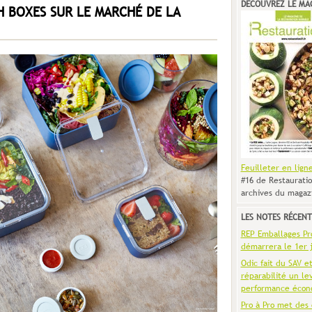
DÉCOUVREZ LE MA
 BOXES SUR LE MARCHÉ DE LA
Feuilleter en lign
#16 de Restauratio
archives du magaz
LES NOTES RÉCENT
REP Emballages Pro 
démarrera le 1er j
Odic fait du SAV e
réparabilité un le
performance écon
Pro à Pro met des 