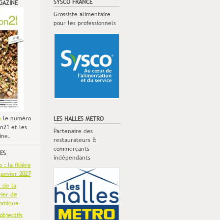
SYSCO FRANCE
GAZINE
Grossiste alimentaire
pour les professionnels
e
le numéro
LES HALLES METRO
n21 et les
Partenaire des
ine.
restaurateurs &
commerçants
ES
indépendants
: la filière
anvier 2027
t de la
vier de
omique
objectifs