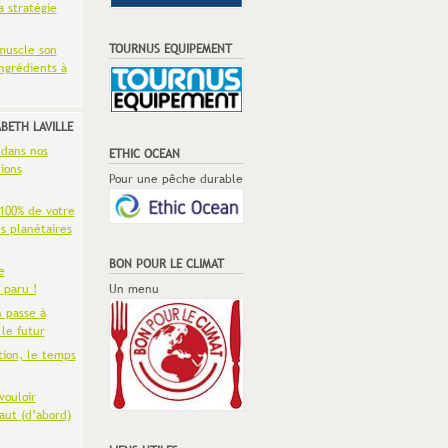
a stratégie
TOURNUS EQUIPEMENT
muscle son
ingrédients à
ABETH LAVILLE
 dans nos
ETHIC OCEAN
ions
Pour une pêche durable
 100% de votre
es planétaires
BON POUR LE CLIMAT
e
 paru !
Un menu
n passe à
 le futur
tion, le temps
vouloir
aut (d’abord)