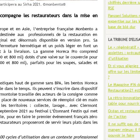
chiffrés derrière s
articipera au Sirha 2021. ©monbento®
RSE
ccompagne les restaurateurs dans la mise en
Panzani Solutions 
expertise sur les 
base de blé dur
urope et en Asie, l’entreprise française Monbento a
estinée aux professionnels de la restauration en
LA TRIBUNE D'ELIS
inal est désormais disponible en version pro. Sa
ermeture hermétique et un poids léger en font un
Le « régénératif »
et à la livraison. La gamme Horeca Pro comprend
assiettes : précaut
 et 800 ml) dotés d’une valve sur le couvercle pour
d’utilisation
00 et 800 ml), parfaits pour les soupes, salades et
Et si vous aligniez
offre sur les limit
?
lastiques haut de gamme sans BPA, les bentos Horeca
Le Magazine #16 d
e dans le temps. Ils peuvent s’inscrire dans dispositif
Restauration21 est
ermontoise travaille des acteurs de la consigne comme
La rétro-innovatio
place de nouveaux services de réemploi clé en main
table pour nourrir
les territoires : collecte, lavage… Avec Clermont
Océan et restaura
septembre 2021 au festival L’Étonnant Festin qui met
de l’action
ale, pour en faire le premier événement français zéro
staurateurs proposeront de servir leurs plats dans les
Il ne suffit pas de 
manger mieux: il f
pouvoir le faire
00 cycles d’utilisation dans un contexte professionnel