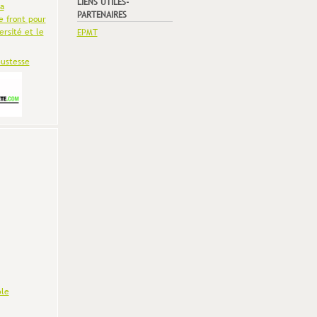
LIENS UTILES-
la
PARTENAIRES
e front pour
ersité et le
EPMT
bustesse
le