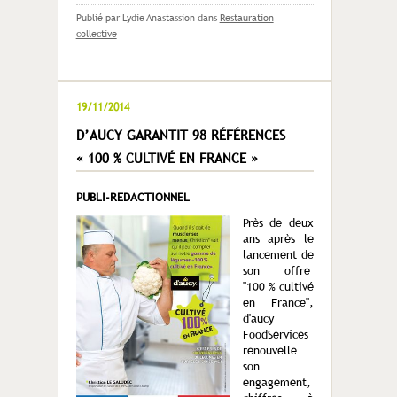
Publié par Lydie Anastassion
dans
Restauration
collective
19/11/2014
D’AUCY GARANTIT 98 RÉFÉRENCES
« 100 % CULTIVÉ EN FRANCE »
PUBLI-REDACTIONNEL
Près de deux
ans après le
lancement de
son offre
"100 % cultivé
en France",
d'aucy
FoodServices
renouvelle
son
engagement,