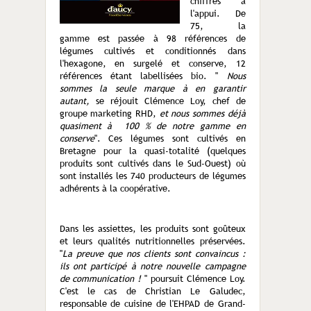
chiffres à
l'appui. De
75, la
gamme est passée à 98 références de
légumes cultivés et conditionnés dans
l'hexagone, en surgelé et conserve, 12
références étant labellisées bio. "
Nous
sommes la seule marque à en garantir
autant,
se réjouit Clémence Loy, chef de
groupe marketing RHD,
et nous sommes déjà
quasiment à 100 % de notre gamme en
conserve
". Ces légumes sont cultivés en
Bretagne pour la quasi-totalité (quelques
produits sont cultivés dans le Sud-Ouest) où
sont installés les 740 producteurs de légumes
adhérents à la coopérative.
Dans les assiettes, les produits sont goûteux
et leurs qualités nutritionnelles préservées.
"
La preuve que nos clients sont convaincus :
ils ont participé à notre nouvelle campagne
de communication !
" poursuit Clémence Loy.
C'est le cas de Christian Le Galudec,
responsable de cuisine de l'EHPAD de Grand-