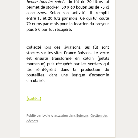
benne tous les soirs
". Un fût de 20 litres lui
permet de stocker 50 à 60 bouteilles de 75 cl
concassées. Selon son activité, il remplit
entre 15 et 20 fûts par mois. Ce qui lui coûte
79 euros par mois pour la location du broyeur
plus 5 € par fût récupéré.
Collecté lors des livraisons, les fût sont
stockés sur les sites France Boisson. Le verre
est ensuite transformé en calcin (petits
morceaux) puis récupéré par les verriers qui
les réintègrent dans la production de
bouteilles, dans une logique d'économie
circulaire.
(suite…)
Publié par Lydie Anastassion
dans
Boissons
,
Gestion des
déchets