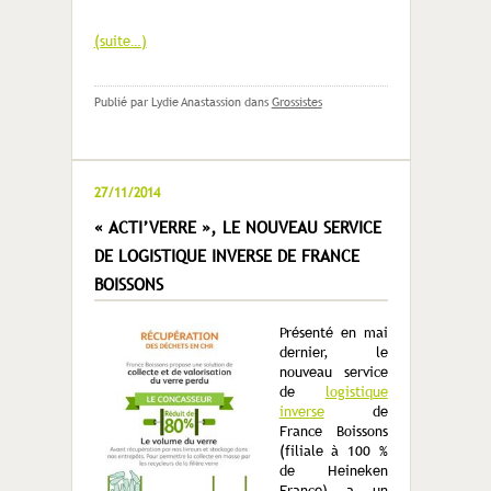
(suite…)
Publié par Lydie Anastassion
dans
Grossistes
27/11/2014
« ACTI’VERRE », LE NOUVEAU SERVICE
DE LOGISTIQUE INVERSE DE FRANCE
BOISSONS
Présenté en mai
dernier, le
nouveau service
de
logistique
inverse
de
France Boissons
(filiale à 100 %
de Heineken
France) a un