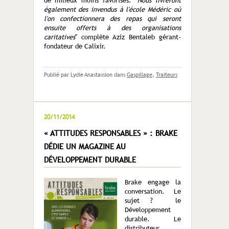
de milieux moins favorisés. "
Nous livreront
également des invendus à l'école Médéric où
l'on confectionnera des repas qui seront
ensuite offerts à des organisations
caritatives
" complète Aziz Bentaleb gérant-
fondateur de Calixir.
Publié par Lydie Anastassion
dans
Gaspillage
,
Traiteurs
20/11/2014
« ATTITUDES RESPONSABLES » : BRAKE
DÉDIE UN MAGAZINE AU
DÉVELOPPEMENT DURABLE
Brake engage la
conversation. Le
sujet ? le
Développement
durable. Le
distributeur