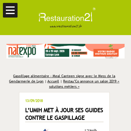
Gaspillage alimentaire – Meal Canteen signe avec le Mess de la
Gendarmerie de Lyon
|
Accueil
|
Restau’Co annonce un salon 2019 «
solutions métiers »
13/09/2018
L’UMIH MET À JOUR SES GUIDES
CONTRE LE GASPILLAGE
L’Umih