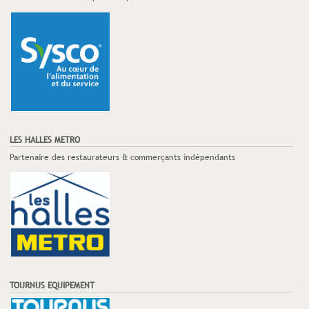
LES HALLES METRO
Partenaire des restaurateurs & commerçants indépendants
TOURNUS EQUIPEMENT