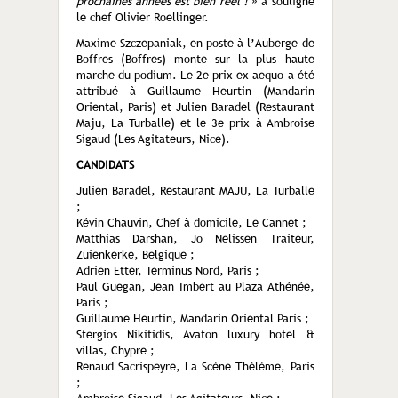
prochaines années est bien réel !
» a souligné
le chef Olivier Roellinger.
Maxime Szczepaniak, en poste à l’Auberge de
Boffres (Boffres) monte sur la plus haute
marche du podium. Le 2e prix ex aequo a été
attribué à Guillaume Heurtin (Mandarin
Oriental, Paris) et Julien Baradel (Restaurant
Maju, La Turballe) et le 3e prix à Ambroise
Sigaud (Les Agitateurs, Nice).
CANDIDATS
Julien Baradel, Restaurant MAJU, La Turballe
;
Kévin Chauvin, Chef à domicile, Le Cannet ;
Matthias Darshan, Jo Nelissen Traiteur,
Zuienkerke, Belgique ;
Adrien Etter, Terminus Nord, Paris ;
Paul Guegan, Jean Imbert au Plaza Athénée,
Paris ;
Guillaume Heurtin, Mandarin Oriental Paris ;
Stergios Nikitidis, Avaton luxury hotel &
villas, Chypre ;
Renaud Sacrispeyre, La Scène Thélème, Paris
;