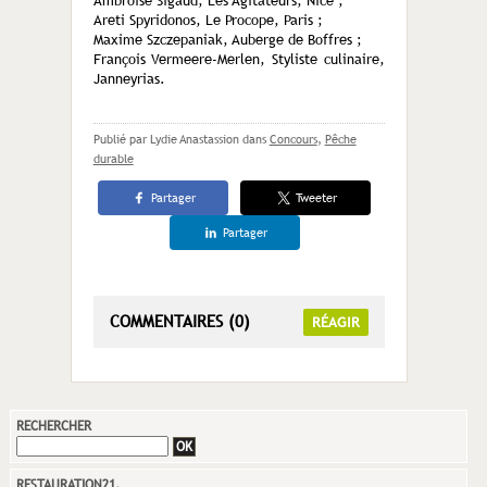
Ambroise Sigaud, Les Agitateurs, Nice ;
Areti Spyridonos, Le Procope, Paris ;
Maxime Szczepaniak, Auberge de Boffres ;
François Vermeere-Merlen, Styliste culinaire,
Janneyrias.
Publié par Lydie Anastassion
dans
Concours
,
Pêche
durable
Partager
Tweeter
Partager
COMMENTAIRES (0)
RÉAGIR
RECHERCHER
RESTAURATION21,