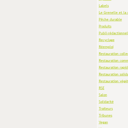
Labels
Le Grenelle et la 
Pêche durable
Produits
Publi-rédactionnel
Recyclage
Réemploi
Restauration colle
Restauration comm
Restauration rapid
Restauration solid
Restauration végé
RSE
Salon
Solidarité
Traiteurs
Tribunes
Vegan