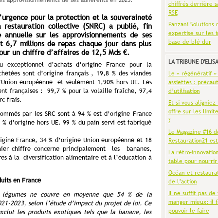
es approvisionnements de ses adhérents en 2025.
chiffrés derrière s
RSE
d’urgence pour la protection et la souveraineté
Panzani Solutions 
a restauration collective (SNRC) a publié, fin
expertise sur les 
 annuelle sur les approvisionnements de ses
base de blé dur
t 6,7 millions de repas chaque jour dans plus
our un chiffre d’affaires de 12,5 Mds €.
LA TRIBUNE D'ELIS
exceptionnel d’achats d’origine France pour la
hetées sont d’origine français , 19,8 % des viandes
Le « régénératif »
l’Union européenne et seulement 1,90% hors UE. Les
assiettes : précaut
nt françaises : 99,7 % pour la volaille fraîche, 97,4
d’utilisation
c frais.
Et si vous aligniez
offre sur les limit
sommés par les SRC sont à 94 % est d’origine France
?
 % d’origine hors UE. 99 % du pain servi est fabriqué
Le Magazine #16 d
origine France, 34 % d’origine Union européenne et 18
Restauration21 est
nier chiffre concerne principalement les bananes,
La rétro-innovatio
es à la diversification alimentaire et à l’éducation à
table pour nourrir
Océan et restaura
duits en France
de l’action
Il ne suffit pas de 
 et légumes ne couvre en moyenne que 54 % de la
manger mieux: il f
21-2023, selon l’étude d’impact du projet de loi. Ce
pouvoir le faire
xclut les produits exotiques tels que la banane, les