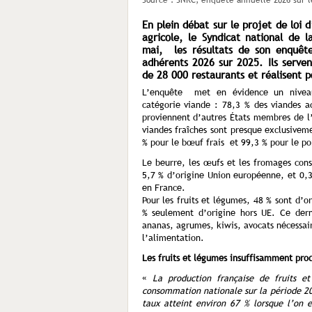
Source : SNRC, enquête annuelle 2026 sur l
En plein débat sur le projet de loi 
agricole, le Syndicat national de l
mai, les résultats de son enquête
adhérents 2026 sur 2025. Ils serven
de 28 000 restaurants et réalisent p
L’enquête met en évidence un niveau 
catégorie viande : 78,3 % des viandes ac
proviennent d’autres États membres de 
viandes fraîches sont presque exclusiveme
% pour le bœuf frais et 99,3 % pour le por
Le beurre, les œufs et les fromages con
5,7 % d’origine Union européenne, et 0,3
en France.
Pour les fruits et légumes, 48 % sont d’
% seulement d’origine hors UE. Ce der
ananas, agrumes, kiwis, avocats nécessair
l’alimentation.
Les fruits et légumes insuffisamment pro
«
La production française de fruits
consommation nationale sur la période 20
taux atteint environ 67 % lorsque l’on e