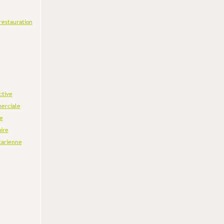
restauration
ctive
erciale
e
aire
tarienne