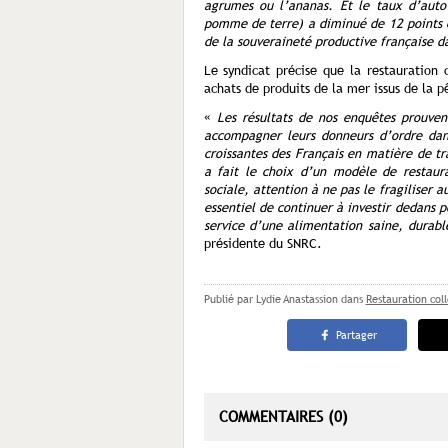
agrumes ou l’ananas. Et le taux d’auto-
pomme de terre) a diminué de 12 points e
de la souveraineté productive française da
Le syndicat précise que la restauration 
achats de produits de la mer issus de la p
«
Les résultats de nos enquêtes prouvent
accompagner leurs donneurs d’ordre dan
croissantes des Français en matière de t
a fait le choix d’un modèle de restaura
sociale, attention à ne pas le fragiliser a
essentiel de continuer à investir dedans 
service d’une alimentation saine, durab
présidente du SNRC.
Publié par Lydie Anastassion
dans
Restauration coll
Partager
COMMENTAIRES (0)