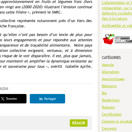
approvisionnement en fruits et légumes frais (hors
L’alimentation et 
n vingt ans (2000-2020) illustrant l’érosion continue
restauration, sur l
ns cette filière
», prévient le SNRC.
défendre la biodiv
lien à la nature
collective représente notamment près d’un tiers des
Antifragilité et ro
êche française.
 qu’elles n’ont pas besoin d’un texte de plus pour
s leurs engagements et pour répondre aux attentes
ransparence et de traçabilité alimentaire. Notre pays
tion collective exigeant, vertueux, et à dimension
u risque de le voir disparaître. Il est, plus que jamais,
CATÉGORIES
pour maintenir et amplifier la dynamique existante au
Agenda
le et souveraine pour tous
»
, avertit Isabelle Aprile,
Allergènes
Apprentissage
Bâtiment
ective
Bio
Tweeter
Partager
Biodéchets
Boissons
Certification
Commerce équitab
RÉAGIR
Concepts