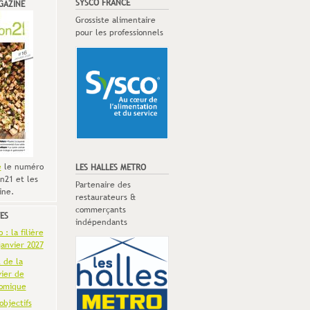
SYSCO FRANCE
GAZINE
Grossiste alimentaire
pour les professionnels
e
le numéro
LES HALLES METRO
n21 et les
Partenaire des
ine.
restaurateurs &
commerçants
ES
indépendants
: la filière
anvier 2027
t de la
vier de
omique
objectifs