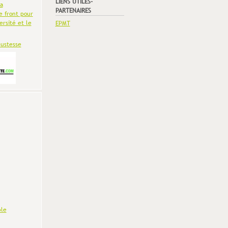
LIENS UTILES-
la
PARTENAIRES
e front pour
ersité et le
EPMT
bustesse
le