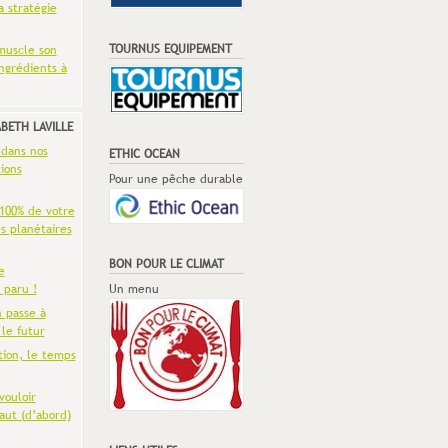
a stratégie
TOURNUS EQUIPEMENT
muscle son
ingrédients à
ABETH LAVILLE
 dans nos
ETHIC OCEAN
ions
Pour une pêche durable
 100% de votre
es planétaires
BON POUR LE CLIMAT
e
 paru !
Un menu
n passe à
 le futur
tion, le temps
vouloir
aut (d’abord)