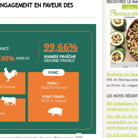
DÉCOUVREZ LE MA
ENGAGEMENT EN FAVEUR DES
Feuilleter en lign
#16 de Restauratio
archives du magaz
LES NOTES RÉCENT
REP Emballages Pro 
démarrera le 1er j
Odic fait du SAV e
réparabilité un le
performance écon
Pro à Pro met des 