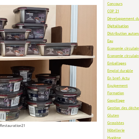
Concours
COP 21
Développement du
Digitalisation
Distribution autom
Eau
Economie circulair
Economie circulair
Emballages
Emploi durable
En bref- Actu
Equipement
Formation
Gaspillage
Gestion des déche
Gluten
Grossistes
Restauration21
Hôtellerie
Hygiène