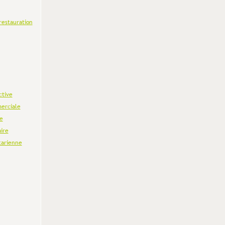
restauration
ctive
erciale
e
aire
tarienne