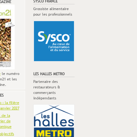
SYSCO FRANCE
GAZINE
Grossiste alimentaire
pour les professionnels
e
le numéro
LES HALLES METRO
n21 et les
Partenaire des
ine.
restaurateurs &
commerçants
ES
indépendants
: la filière
anvier 2027
t de la
vier de
omique
objectifs