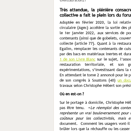
©Restauration21
Très attendue, la plénière consacr
collective a fait le plein lors du fo
Adoptée en février 2020, la loi relati
circulaire (Agec) accélère la sortie des 
le 1er janvier 2022, aux services de por
contenants (ainsi que de gobelets, couvert
collecte (article 77). Quant à la restaura
Egalim, remplacer les contenants de cuis
par des bacs en matériaux inertes et dur
1 de son Livre Blanc
sur le sujet, l’asso
restauration territoriale, et son g
expérimentations, s’investissant dans la
En attendant le tome 2 annoncé pour le pr
de son congrès à Soustons (40)
un doc
travaux selon Christophe Hébert son prési
Où en est-on ?
Sur le portage à domicile, Christophe Héb
pas être tenu. «
Le réemploi des conten
représente un vrai bouleversement pour l
coûteux pour les collectivités, mais es
document. Comment les usagers vont-il s
brûler lors que la réchauffe ou les casse