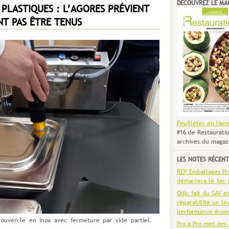
DÉCOUVREZ LE MA
PLASTIQUES : L’AGORES PRÉVIENT
NT PAS ÊTRE TENUS
Feuilleter en lign
#16 de Restauratio
archives du magaz
LES NOTES RÉCENT
REP Emballages Pro 
démarrera le 1er j
Odic fait du SAV e
réparabilité un le
performance écon
ouvercle en inox avec fermeture par vide partiel.
Pro à Pro met des 