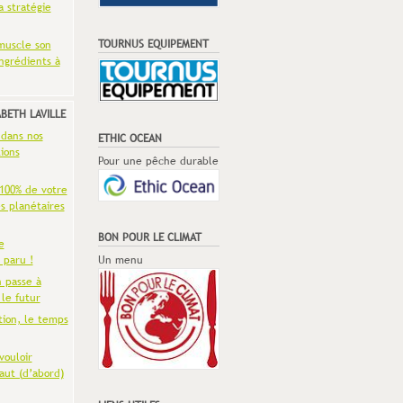
a stratégie
TOURNUS EQUIPEMENT
muscle son
ingrédients à
ABETH LAVILLE
 dans nos
ETHIC OCEAN
ions
Pour une pêche durable
 100% de votre
es planétaires
BON POUR LE CLIMAT
e
 paru !
Un menu
n passe à
 le futur
tion, le temps
vouloir
aut (d’abord)