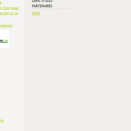
LIENS UTILES-
la
PARTENAIRES
e front pour
ersité et le
EPMT
bustesse
le