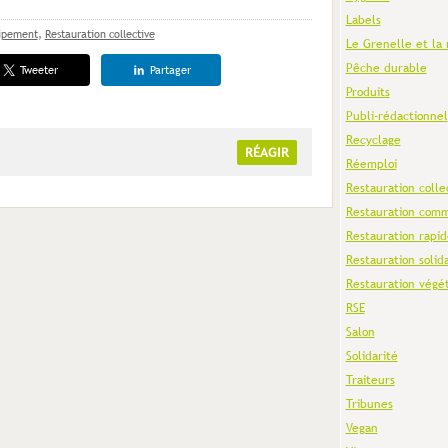
Labels
ipement
,
Restauration collective
Le Grenelle et la 
Pêche durable
Tweeter
Partager
Produits
Publi-rédactionnel
Recyclage
RÉAGIR
Réemploi
Restauration colle
Restauration comm
Restauration rapid
Restauration solid
Restauration végé
RSE
Salon
Solidarité
Traiteurs
Tribunes
Vegan