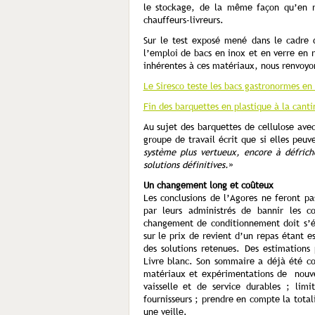
le stockage, de la même façon qu’en re
chauffeurs-livreurs.
Sur le test exposé mené dans le cadre 
l’emploi de bacs en inox et en verre en 
inhérentes à ces matériaux, nous renvoyons
Le Siresco teste les bacs gastronormes en 
Fin des barquettes en plastique à la canti
Au sujet des barquettes de cellulose ave
groupe de travail écrit que si elles peuv
système plus vertueux, encore à défric
solutions définitives.
»
Un changement long et coûteux
Les conclusions de l’Agores ne feront pas
par leurs administrés de bannir les co
changement de conditionnement doit s’éc
sur le prix de revient d’un repas étant e
des solutions retenues. Des estimation
Livre blanc. Son sommaire a déjà été co
matériaux et expérimentations de nouve
vaisselle et de service durables ; lim
fournisseurs ; prendre en compte la total
une veille.