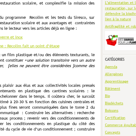
L’alimentation et 
stauration scolaire, et complexifie la mission des
restauration, sur l
défendre la biodiv
du programme Recolim et les tests du Siresco, sur
lien à la nature
restauration scolaire et aux avantages et contraintes
Antifragilité et ro
 le lecteur vers les articles déjà en ligne :
verre et inox
ne : Recolim fait un point d’étape
c un film plastique et/ou des éléments texturants, le
CATÉGORIES
ent constituer «
une solution transitoire vers un autre
her, [elles ne peuvent être considérées ]comme des
Agenda
Allergènes
Apprentissage
 plaisir aux élus et aux collectivités locales pressés
Bâtiment
ntenants en plastique des cantines scolaires : le
Bio
helonner dans le temps. Il coûtera cher, le surcoût
stimé à 20-30 % en fonction des cuisines centrales et
Biodéchets
s plus fines seront communiquées dans le tome 2 du
Boissons
mmuniqué : Construire les alternatives : recherche
Certification
aux process ; revenir vers des conditionnements de
iter les conditionnements en plastique du côté des
Commerce équitab
ité du cycle de vie d’un conditionnement ; construire
Concepts