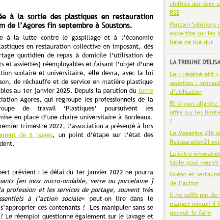
chiffrés derrière s
RSE
ée à la sortie des plastiques en restauration
Panzani Solutions 
rum de l’Agores fin septembre à Soustons.
expertise sur les 
ve à la lutte contre le gaspillage et à l’économie
base de blé dur
plastiques en restauration collective en imposant, dès
tage quotidien de repas à domicile l’utilisation de
LA TRIBUNE D'ELIS
s et assiettes) réemployables et faisant l’objet d’une
tion scolaire et universitaire, elle devra, avec la loi
Le « régénératif »
son, de réchauffe et de service en matière plastique
assiettes : précaut
ables au 1er janvier 2025. Depuis la parution du
tome
d’utilisation
ciation Agores, qui regroupe les professionnels de la
Et si vous aligniez
roupe de travail ‘Plastiques’ poursuivent les
offre sur les limit
 mise en place d’une chaire universitaire à Bordeaux.
?
emier trimestre 2022, l’association a présenté à lors
Le Magazine #16 d
ument de 6 pages
, un point d’étape sur l’état des
Restauration21 est
dent.
La rétro-innovatio
table pour nourrir
ert prévient : le délai du 1er janvier 2022 ne pourra
Océan et restaura
ants [en inox micro-ondable, verre ou porcelaine ]
de l’action
a profession et les services de portage, souvent très
Il ne suffit pas de 
sentiels à l’action sociale
» peut-on lire dans le
manger mieux: il f
’approprier ces contenants ? Les manipuler sans se
pouvoir le faire
r ? Le réemploi questionne également sur le lavage et