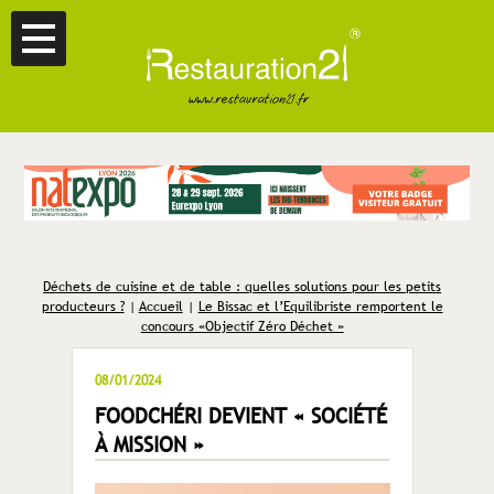
Déchets de cuisine et de table : quelles solutions pour les petits
producteurs ?
|
Accueil
|
Le Bissac et l’Equilibriste remportent le
concours «Objectif Zéro Déchet »
08/01/2024
FOODCHÉRI DEVIENT « SOCIÉTÉ
À MISSION »